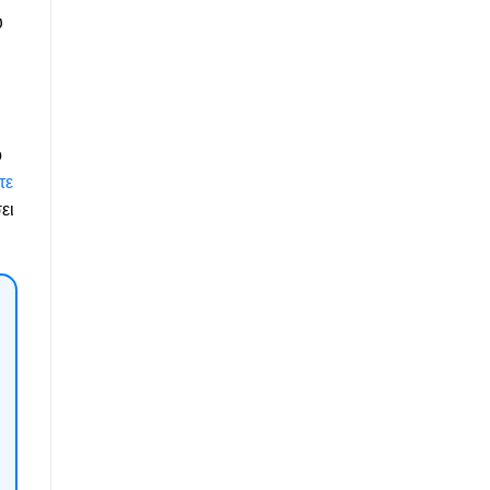
υ
ο
τε
ει