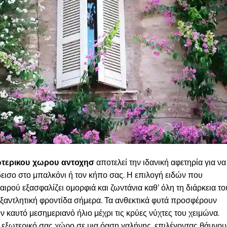
ωτερικου χωρου αντοχησ
αποτελεί την ιδανική αφετηρία για να
ισο στο μπαλκόνι ή τον κήπο σας. Η επιλογή ειδών που
αιρού εξασφαλίζει ομορφιά και ζωντάνια καθ’ όλη τη διάρκεια το
 εξαντλητική φροντίδα σήμερα. Τα ανθεκτικά φυτά προσφέρουν
ν καυτό μεσημεριανό ήλιο μέχρι τις κρύες νύχτες του χειμώνα.
εξωτερικό σας χώρο σε μια όαση γαλήνης, επιλέγοντας θάμνου