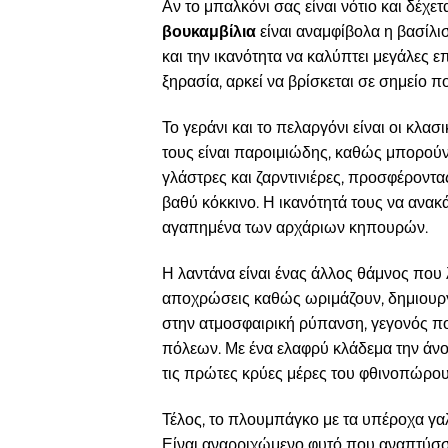
Αν το μπαλκόνι σας είναι νότιο και δέχε
βουκαμβίλια
είναι αναμφίβολα η βασίλι
και την ικανότητα να καλύπτει μεγάλες επ
ξηρασία, αρκεί να βρίσκεται σε σημείο 
Το γεράνι και το πελαργόνι είναι οι κλα
τους είναι παροιμιώδης, καθώς μπορούν ν
γλάστρες και ζαρντινιέρες, προσφέροντα
βαθύ κόκκινο. Η ικανότητά τους να ανα
αγαπημένα των αρχάριων κηπουρών.
Η λαντάνα είναι ένας άλλος θάμνος που 
αποχρώσεις καθώς ωριμάζουν, δημιουργώ
στην ατμοσφαιρική ρύπανση, γεγονός πο
πόλεων. Με ένα ελαφρύ κλάδεμα την άνοι
τις πρώτες κρύες μέρες του φθινοπώρου
Τέλος, το πλουμπάγκο με τα υπέροχα γαλ
Είναι αναρριχώμενο φυτό που αναπτύσσ