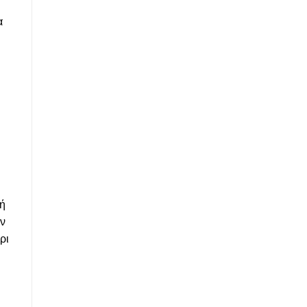
α
κή
ων
ρι