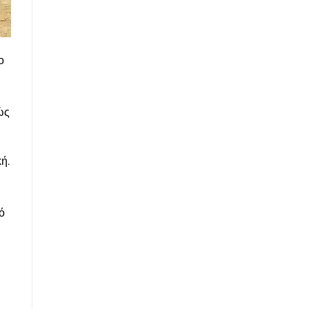
ο
ώς
ή.
ό