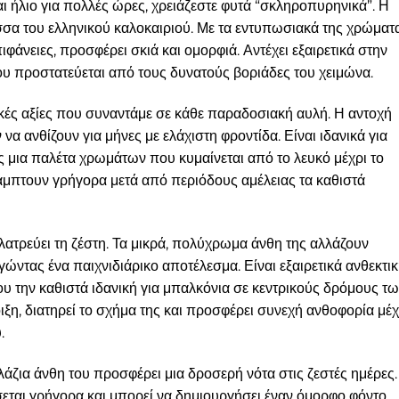
ται ήλιο για πολλές ώρες, χρειάζεστε φυτά “σκληροπυρηνικά”. Η
σσα του ελληνικού καλοκαιριού. Με τα εντυπωσιακά της χρώματ
ιφάνειες, προσφέρει σκιά και ομορφιά. Αντέχει εξαιρετικά στην
που προστατεύεται από τους δυνατούς βοριάδες του χειμώνα.
σικές αξίες που συναντάμε σε κάθε παραδοσιακή αυλή. Η αντοχή
α ανθίζουν για μήνες με ελάχιστη φροντίδα. Είναι ιδανικά για
ς μια παλέτα χρωμάτων που κυμαίνεται από το λευκό μέχρι το
κάμπτουν γρήγορα μετά από περιόδους αμέλειας τα καθιστά
λατρεύει τη ζέστη. Τα μικρά, πολύχρωμα άνθη της αλλάζουν
ντας ένα παιχνιδιάρικο αποτέλεσμα. Είναι εξαιρετικά ανθεκτι
υ την καθιστά ιδανική για μπαλκόνια σε κεντρικούς δρόμους τ
ξη, διατηρεί το σχήμα της και προσφέρει συνεχή ανθοφορία μέχ
.
άζια άνθη του προσφέρει μια δροσερή νότα στις ζεστές ημέρες.
εται γρήγορα και μπορεί να δημιουργήσει έναν όμορφο φόντο