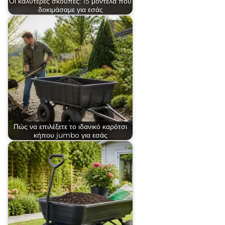
Οι καλύτερες σκούπες: 15 μοντέλα που
δοκιμάσαμε για εσάς
Πώς να επιλέξετε το ιδανικό καρότσι
κήπου jumbo για εσάς