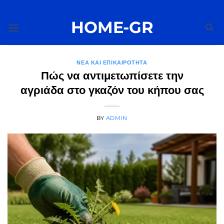
Μετάβαση
στο
HOME-GR
περιεχόμενο
ΝΈΑ ΚΑΙ ΕΠΙΚΑΙΡΌΤΗΤΑ
Πώς να αντιμετωπίσετε την
αγριάδα στο γκαζόν του κήπου σας
BY
ADMIN