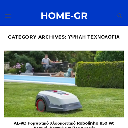
Μετάβαση
στο
HOME-GR
περιεχόμενο
CATEGORY ARCHIVES:
ΥΨΗΛΉ ΤΕΧΝΟΛΟΓΊΑ
AL-KO Ρομποτικό Χλοοκοπτικό Robolinho 1150 W: