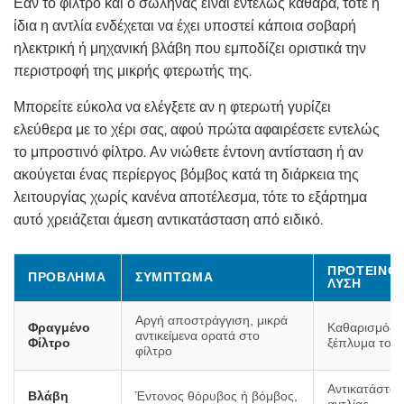
Εάν το φίλτρο και ο σωλήνας είναι εντελώς καθαρά, τότε η
ίδια η αντλία ενδέχεται να έχει υποστεί κάποια σοβαρή
ηλεκτρική ή μηχανική βλάβη που εμποδίζει οριστικά την
περιστροφή της μικρής φτερωτής της.
Μπορείτε εύκολα να ελέγξετε αν η φτερωτή γυρίζει
ελεύθερα με το χέρι σας, αφού πρώτα αφαιρέσετε εντελώς
το μπροστινό φίλτρο. Αν νιώθετε έντονη αντίσταση ή αν
ακούγεται ένας περίεργος βόμβος κατά τη διάρκεια της
λειτουργίας χωρίς κανένα αποτέλεσμα, τότε το εξάρτημα
αυτό χρειάζεται άμεση αντικατάσταση από ειδικό.
ΠΡΟΤΕΙΝΌ
ΠΡΌΒΛΗΜΑ
ΣΎΜΠΤΩΜΑ
ΛΎΣΗ
Αργή αποστράγγιση, μικρά
Φραγμένο
Καθαρισμός κ
αντικείμενα ορατά στο
Φίλτρο
ξέπλυμα του 
φίλτρο
Αντικατάστασ
Βλάβη
Έντονος θόρυβος ή βόμβος,