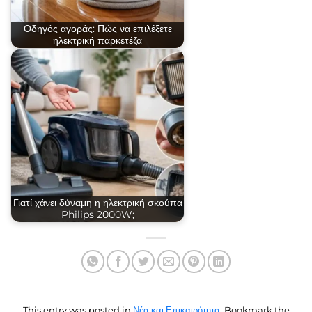
Οδηγός αγοράς: Πώς να επιλέξετε
ηλεκτρική παρκετέζα
Γιατί χάνει δύναμη η ηλεκτρική σκούπα
Philips 2000W;
This entry was posted in
Νέα και Επικαιρότητα
. Bookmark the