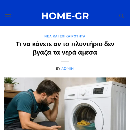
Μετάβαση
στο
HOME-GR
περιεχόμενο
ΝΈΑ ΚΑΙ ΕΠΙΚΑΙΡΌΤΗΤΑ
Τι να κάνετε αν το πλυντήριο δεν
βγάζει τα νερά άμεσα
BY
ADMIN