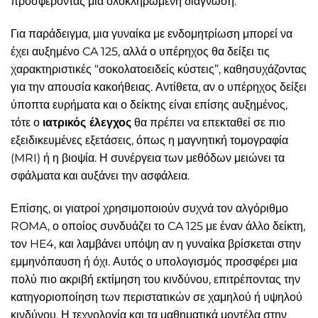
προσφέροντας μια ολοκληρωμένη διάγνωση.
Για παράδειγμα, μια γυναίκα με ενδομητρίωση μπορεί να
έχει αυξημένο CA 125, αλλά ο υπέρηχος θα δείξει τις
χαρακτηριστικές “σοκολατοειδείς κύστεις”, καθησυχάζοντας
για την απουσία κακοήθειας. Αντίθετα, αν ο υπέρηχος δείξει
ύποπτα ευρήματα και ο δείκτης είναι επίσης αυξημένος,
τότε ο
ιατρικός έλεγχος
θα πρέπει να επεκταθεί σε πιο
εξειδικευμένες εξετάσεις, όπως η μαγνητική τομογραφία
(MRI) ή η βιοψία. Η συνέργεια των μεθόδων μειώνει τα
σφάλματα και αυξάνει την ασφάλεια.
Επίσης, οι γιατροί χρησιμοποιούν συχνά τον αλγόριθμο
ROMA, ο οποίος συνδυάζει το CA 125 με έναν άλλο δείκτη,
τον HE4, και λαμβάνει υπόψη αν η γυναίκα βρίσκεται στην
εμμηνόπαυση ή όχι. Αυτός ο υπολογισμός προσφέρει μια
πολύ πιο ακριβή εκτίμηση του κινδύνου, επιτρέποντας την
κατηγοριοποίηση των περιστατικών σε χαμηλού ή υψηλού
κινδύνου. Η τεχνολογία και τα μαθηματικά μοντέλα στην