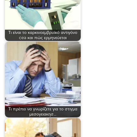
Τι είναι το καρκινοεμβρυϊκό αντιγόνο
cea και πώς ερμηνεύεται
Τι πρέπει να γνωρίζετε για το στιγμα
μεσογειακησ…