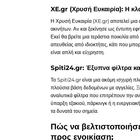
XE.gr (Χρυσή Ευκαιρία): Η κλ
Η Χρυσή Ευκαιρία (XE.gr) αποτελεί μια α
ακινήτων. Αν και ξεκίνησε ως έντυπη εφη
Εκεί θα βρείτε μια τεράστια ποικιλία α
απευθείας από ιδιοκτήτες, κάτι που μπο
είναι απλή και εύχρηστη.
Spiti24.gr: Έξυπνα φίλτρα κα
Το Spiti24.gr είναι μια ακόμη ισχυρή π
πλούσια βάση δεδομένων με αγγελίες. Ξε
αναλυτικά φίλτρα που επιτρέπουν την α
ύπαρξη τζακιού, πάρκινγκ ή η ενεργειακή
τα δυνατά του σημεία.
Πώς να βελτιστοποιήσε
προς ενοικίαση;