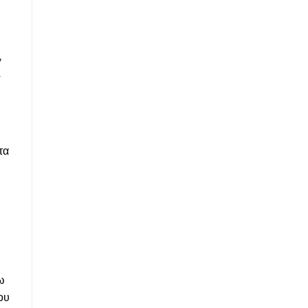
,
.
τα
ω
ου