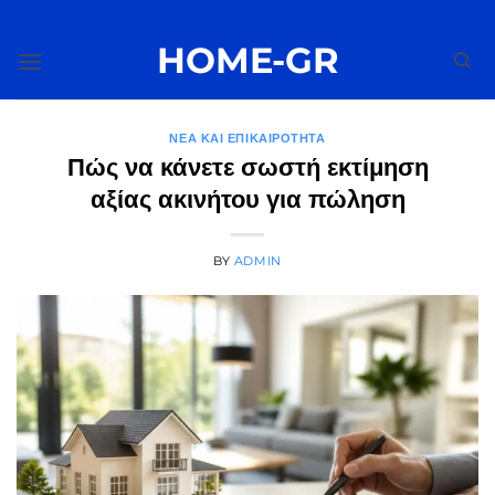
Μετάβαση
στο
HOME-GR
περιεχόμενο
ΝΈΑ ΚΑΙ ΕΠΙΚΑΙΡΌΤΗΤΑ
Πώς να κάνετε σωστή εκτίμηση
αξίας ακινήτου για πώληση
BY
ADMIN