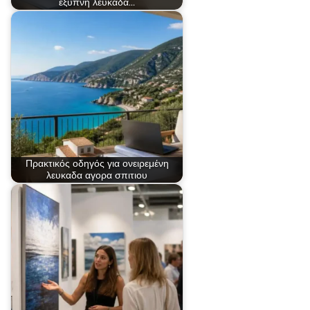
έξυπνη λευκαδα…
Πρακτικός οδηγός για ονειρεμένη
λευκαδα αγορα σπιτιου