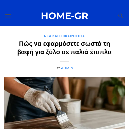
Μετάβαση
στο
HOME-GR
περιεχόμενο
ΝΈΑ ΚΑΙ ΕΠΙΚΑΙΡΌΤΗΤΑ
Πώς να εφαρμόσετε σωστά τη
βαφή για ξύλο σε παλιά έπιπλα
BY
ADMIN