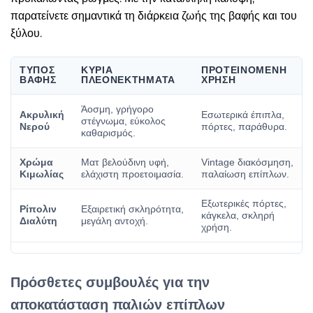
παρατείνετε σημαντικά τη διάρκεια ζωής της βαφής και του
ξύλου.
ΤΎΠΟΣ
ΚΎΡΙΑ
ΠΡΟΤΕΙΝΌΜΕΝΗ
ΒΑΦΉΣ
ΠΛΕΟΝΕΚΤΉΜΑΤΑ
ΧΡΉΣΗ
Άοσμη, γρήγορο
Ακρυλική
Εσωτερικά έπιπλα,
στέγνωμα, εύκολος
Νερού
πόρτες, παράθυρα.
καθαρισμός.
Χρώμα
Ματ βελούδινη υφή,
Vintage διακόσμηση,
Κιμωλίας
ελάχιστη προετοιμασία.
παλαίωση επίπλων.
Εξωτερικές πόρτες,
Ρίπολιν
Εξαιρετική σκληρότητα,
κάγκελα, σκληρή
Διαλύτη
μεγάλη αντοχή.
χρήση.
Πρόσθετες συμβουλές για την
αποκατάσταση παλιών επίπλων