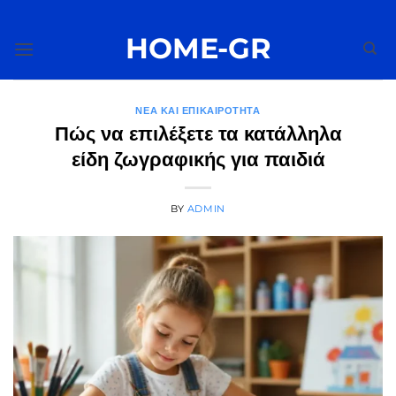
Μετάβαση
στο
HOME-GR
περιεχόμενο
ΝΈΑ ΚΑΙ ΕΠΙΚΑΙΡΌΤΗΤΑ
Πώς να επιλέξετε τα κατάλληλα
είδη ζωγραφικής για παιδιά
BY
ADMIN