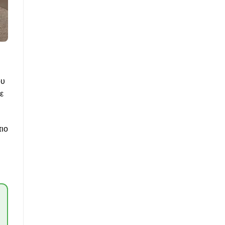
ου
ε
τιο