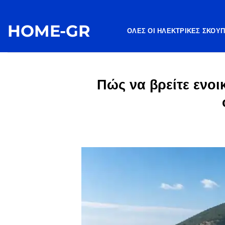
Μετάβαση
στο
HOME-GR
περιεχόμενο
ΌΛΕΣ ΟΙ ΗΛΕΚΤΡΙΚΈΣ ΣΚΟΎ
Πώς να βρείτε ενοι