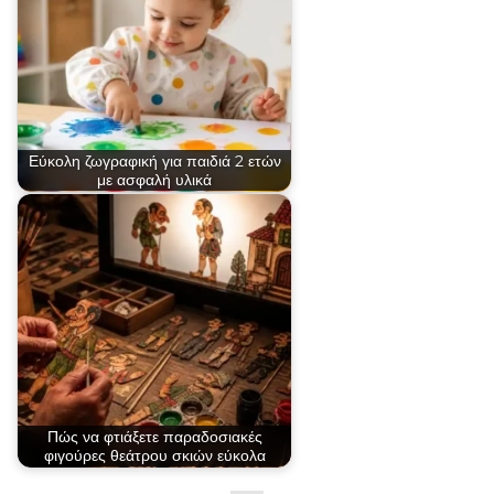
Εύκολη ζωγραφική για παιδιά 2 ετών
με ασφαλή υλικά
Πώς να φτιάξετε παραδοσιακές
φιγούρες θεάτρου σκιών εύκολα