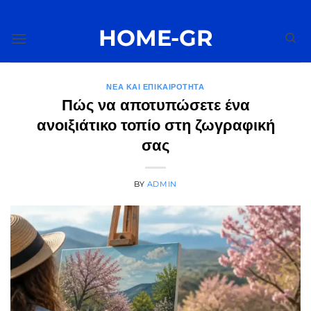
Μετάβαση
στο
HOME-GR
περιεχόμενο
ΝΈΑ ΚΑΙ ΕΠΙΚΑΙΡΌΤΗΤΑ
Πώς να αποτυπώσετε ένα
ανοιξιάτικο τοπίο στη ζωγραφική
σας
BY
ADMIN