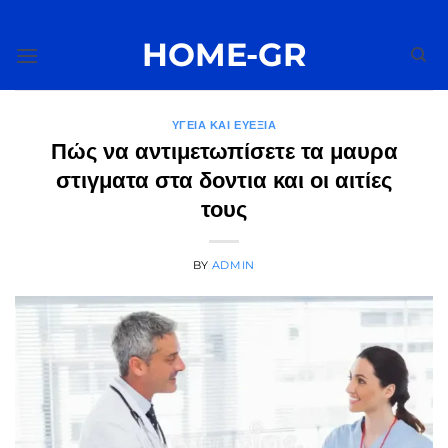
Μετάβαση
στο
HOME-GR
περιεχόμενο
ΥΓΕΊΑ ΚΑΙ ΕΥΕΞΊΑ
Πώς να αντιμετωπίσετε τα μαυρα
στιγματα στα δοντια και οι αιτίες
τους
BY
ADMIN