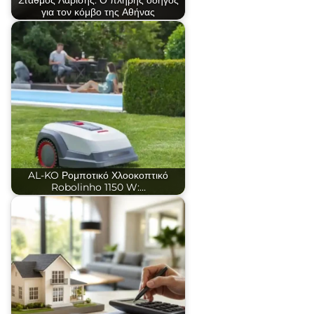
Σταθμός Λαρίσης: Ο πλήρης οδηγός
για τον κόμβο της Αθήνας
AL-KO Ρομποτικό Χλοοκοπτικό
Robolinho 1150 W:…