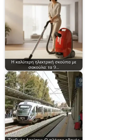
Η καλύτερη ηλεκτρική σκούπα με
σακούλα: τα 9…