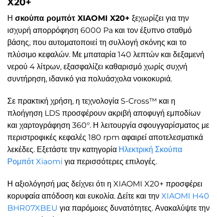
X20+
Η
σκούπα ρομπότ XIAOMI X20+
ξεχωρίζει για την
ισχυρή απορρόφηση 6000 Pa και τον έξυπνο σταθμό
βάσης, που αυτοματοποιεί τη συλλογή σκόνης και το
πλύσιμο κεφαλών. Με μπαταρία 140 λεπτών και δεξαμενή
νερού 4 λίτρων, εξασφαλίζει καθαρισμό χωρίς συχνή
συντήρηση, ιδανικό για πολυάσχολα νοικοκυριά.
Σε πρακτική χρήση, η τεχνολογία S-Cross™ και η
πλοήγηση LDS προσφέρουν ακριβή αποφυγή εμποδίων
και χαρτογράφηση 360°. Η λειτουργία σφουγγαρίσματος με
περιστροφικές κεφαλές 180 rpm αφαιρεί αποτελεσματικά
λεκέδες. Εξετάστε την κατηγορία
Ηλεκτρική Σκούπα
Ρομπότ Xiaomi
για περισσότερες επιλογές.
Η αξιολόγησή μας δείχνει ότι η XIAOMI X20+ προσφέρει
κορυφαία απόδοση και ευκολία. Δείτε και την
XIAOMI H40
BHR07XBEU
για παρόμοιες δυνατότητες. Ανακαλύψτε την