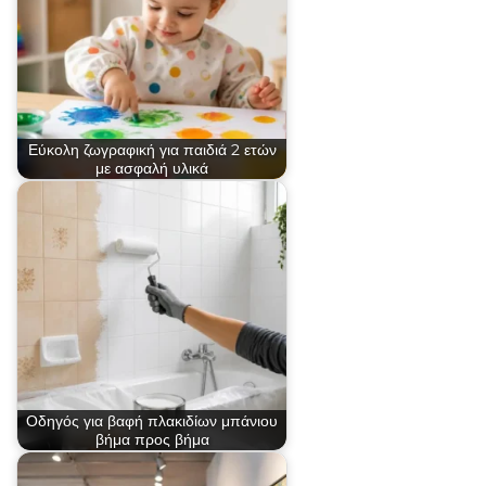
Εύκολη ζωγραφική για παιδιά 2 ετών
με ασφαλή υλικά
Οδηγός για βαφή πλακιδίων μπάνιου
βήμα προς βήμα