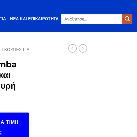
Αναζήτηση
ΓΊΑ
ΝΈΑ ΚΑΙ ΕΠΙΚΑΙΡΌΤΗΤΑ
για:
 ΣΚΟΎΠΕΣ ΓΙΑ
mba
και
χυρή
Α ΤΙΜΉ
Ε