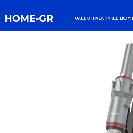
Μετάβαση
στο
HOME-GR
περιεχόμενο
ΌΛΕΣ ΟΙ ΗΛΕΚΤΡΙΚΈΣ ΣΚΟΎ