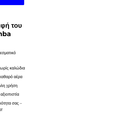
αφή του
mba
εσματικό
χωρίς καλώδια
 καθαρό αέρα
ολη χρήση
αξιοπιστία
ιότητα σας –
α!