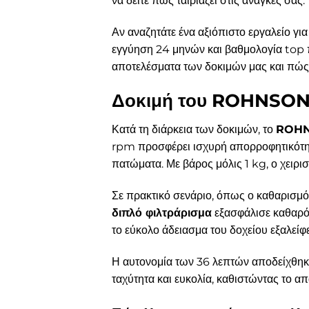
να δείτε πώς ταιριάζει στις ανάγκες σας.
Αν αναζητάτε ένα αξιόπιστο εργαλείο γι
εγγύηση 24 μηνών και βαθμολογία top πο
αποτελέσματα των δοκιμών μας και πώς 
Δοκιμή του ROHNSON 
Κατά τη διάρκεια των δοκιμών, το
ROHN
rpm προσφέρει ισχυρή απορροφητικότητα
πατώματα. Με βάρος μόλις 1 kg, ο χειρισ
Σε πρακτικό σενάριο, όπως ο καθαρισμό
διπλό φιλτράρισμα
εξασφάλισε καθαρό 
το εύκολο άδειασμα του δοχείου εξαλείφε
Η αυτονομία των 36 λεπτών αποδείχθηκ
ταχύτητα και ευκολία, καθιστώντας το απ