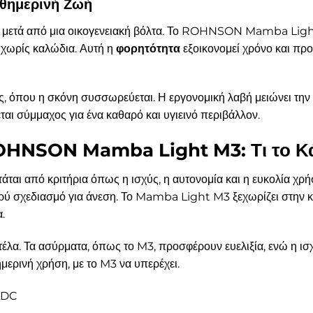
αθημερινή Ζωή
ητο μετά από μια οικογενειακή βόλτα. Το ROHNSON Mamba Ligh
 χωρίς καλώδια. Αυτή η
φορητότητα
εξοικονομεί χρόνο και πρ
νίες, όπου η σκόνη συσσωρεύεται. Η εργονομική λαβή μειώνει την
νεται σύμμαχος για ένα καθαρό και υγιεινό περιβάλλον.
OHNSON Mamba Light M3: Τι το Κάν
άται από κριτήρια όπως η ισχύς, η αυτονομία και η ευκολία χρ
φρύ σχεδιασμό για άνεση. Το Mamba Light M3 ξεχωρίζει στην 
.
λα. Τα ασύρματα, όπως το M3, προσφέρουν ευελιξία, ενώ η ισχ
ημερινή χρήση, με το M3 να υπερέχει.
LDC