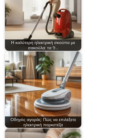
Η καλύτερη ηλεκτρική σκούπα με
σακούλα: τα 9…
Οδηγός αγοράς: Πώς να επιλέξετε
ηλεκτρική παρκετέζα