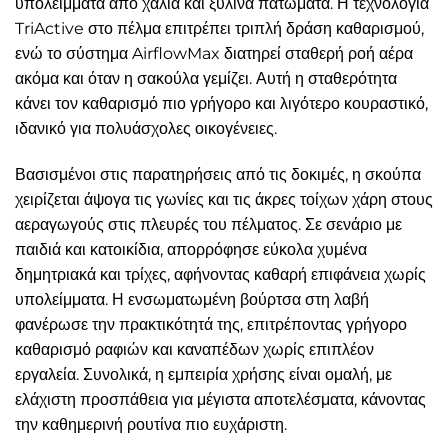
υπολείμματα από χαλιά και ξύλινα πατώματα. Η τεχνολογία
TriActive στο πέλμα επιτρέπει τριπλή δράση καθαρισμού,
ενώ το σύστημα AirflowMax διατηρεί σταθερή ροή αέρα
ακόμα και όταν η σακούλα γεμίζει. Αυτή η σταθερότητα
κάνει τον καθαρισμό πιο γρήγορο και λιγότερο κουραστικό,
ιδανικό για πολυάσχολες οικογένειες.
Βασισμένοι στις παρατηρήσεις από τις δοκιμές, η σκούπα
χειρίζεται άψογα τις γωνίες και τις άκρες τοίχων χάρη στους
αεραγωγούς στις πλευρές του πέλματος. Σε σενάριο με
παιδιά και κατοικίδια, απορρόφησε εύκολα χυμένα
δημητριακά και τρίχες, αφήνοντας καθαρή επιφάνεια χωρίς
υπολείμματα. Η ενσωματωμένη βούρτσα στη λαβή
φανέρωσε την πρακτικότητά της, επιτρέποντας γρήγορο
καθαρισμό ραφιών και καναπέδων χωρίς επιπλέον
εργαλεία. Συνολικά, η εμπειρία χρήσης είναι ομαλή, με
ελάχιστη προσπάθεια για μέγιστα αποτελέσματα, κάνοντας
την καθημερινή ρουτίνα πιο ευχάριστη.