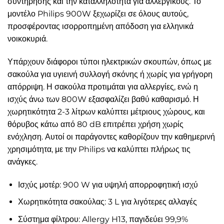
συντήρησης και την καταλληλότητα για αλλεργικούς. Το
μοντέλο Philips 900W ξεχωρίζει σε όλους αυτούς,
προσφέροντας ισορροπημένη απόδοση για ελληνικά
νοικοκυριά.
Υπάρχουν διάφοροι τύποι ηλεκτρικών σκουπών, όπως με
σακούλα για υγιεινή συλλογή σκόνης ή χωρίς για γρήγορη
απόρριψη. Η σακούλα προτιμάται για αλλεργίες, ενώ η
ισχύς άνω των 800W εξασφαλίζει βαθύ καθαρισμό. Η
χωρητικότητα 2-3 λίτρων καλύπτει μέτριους χώρους, και
θόρυβος κάτω από 80 dB επιτρέπει χρήση χωρίς
ενόχληση. Αυτοί οι παράγοντες καθορίζουν την καθημερινή
χρησιμότητα, με την Philips να καλύπτει πλήρως τις
ανάγκες.
Ισχύς μοτέρ: 900 W για υψηλή απορροφητική ισχύ
Χωρητικότητα σακούλας: 3 L για λιγότερες αλλαγές
Σύστημα φίλτρου: Allergy H13, παγιδεύει 99,9%