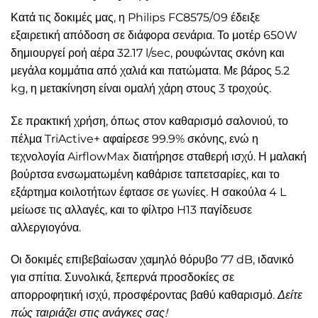
Κατά τις δοκιμές μας, η Philips FC8575/09 έδειξε
εξαιρετική απόδοση σε διάφορα σενάρια. Το μοτέρ 650W
δημιουργεί ροή αέρα 32.17 l/sec, ρουφώντας σκόνη και
μεγάλα κομμάτια από χαλιά και πατώματα. Με βάρος 5.2
kg, η μετακίνηση είναι ομαλή χάρη στους 3 τροχούς.
Σε πρακτική χρήση, όπως στον καθαρισμό σαλονιού, το
πέλμα TriActive+ αφαίρεσε 99.9% σκόνης, ενώ η
τεχνολογία AirflowMax διατήρησε σταθερή ισχύ. Η μαλακή
βούρτσα ενσωματωμένη καθάρισε ταπετσαρίες, και το
εξάρτημα κοιλοτήτων έφτασε σε γωνίες. Η σακούλα 4 L
μείωσε τις αλλαγές, και το φίλτρο H13 παγίδευσε
αλλεργιογόνα.
Οι δοκιμές επιβεβαίωσαν χαμηλό θόρυβο 77 dB, ιδανικό
για σπίτια. Συνολικά, ξεπερνά προσδοκίες σε
απορροφητική ισχύ, προσφέροντας βαθύ καθαρισμό.
Δείτε
πώς ταιριάζει στις ανάγκες σας!