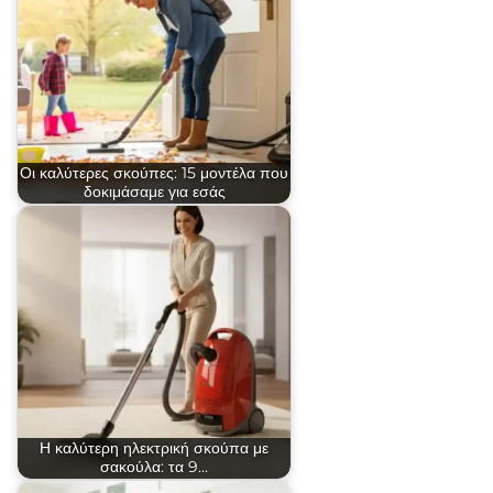
Οι καλύτερες σκούπες: 15 μοντέλα που
δοκιμάσαμε για εσάς
Η καλύτερη ηλεκτρική σκούπα με
σακούλα: τα 9…