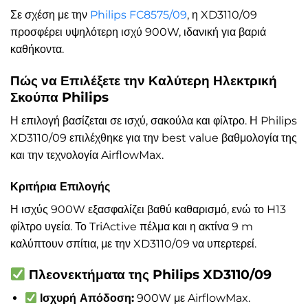
Σε σχέση με την
Philips FC8575/09
, η XD3110/09
προσφέρει υψηλότερη ισχύ 900W, ιδανική για βαριά
καθήκοντα.
Πώς να Επιλέξετε την Καλύτερη Ηλεκτρική
Σκούπα Philips
Η επιλογή βασίζεται σε ισχύ, σακούλα και φίλτρο. Η Philips
XD3110/09 επιλέχθηκε για την best value βαθμολογία της
και την τεχνολογία AirflowMax.
Κριτήρια Επιλογής
Η ισχύς 900W εξασφαλίζει βαθύ καθαρισμό, ενώ το H13
φίλτρο υγεία. Το TriActive πέλμα και η ακτίνα 9 m
καλύπτουν σπίτια, με την XD3110/09 να υπερτερεί.
Πλεονεκτήματα της Philips XD3110/09
Ισχυρή Απόδοση:
900W με AirflowMax.