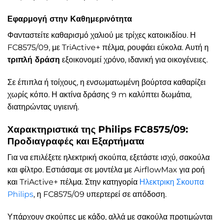
Εφαρμογή στην Καθημερινότητα
Φανταστείτε καθαρισμό χαλιού με τρίχες κατοικιδίου. Η
FC8575/09, με TriActive+ πέλμα, ρουφάει εύκολα. Αυτή η
τριπλή δράση
εξοικονομεί χρόνο, ιδανική για οικογένειες.
Σε έπιπλα ή τοίχους, η ενσωματωμένη βούρτσα καθαρίζει
χωρίς κόπο. Η ακτίνα δράσης 9 m καλύπτει δωμάτια,
διατηρώντας υγιεινή.
Χαρακτηριστικά της Philips FC8575/09:
Προδιαγραφές και Εξαρτήματα
Για να επιλέξετε ηλεκτρική σκούπα, εξετάστε ισχύ, σακούλα
και φίλτρο. Εστιάσαμε σε μοντέλα με AirflowMax για ροή
και TriActive+ πέλμα. Στην κατηγορία
Ηλεκτρικη Σκουπα
Philips
, η FC8575/09 υπερτερεί σε απόδοση.
Υπάρχουν σκούπες με κάδο, αλλά με σακούλα προτιμώνται