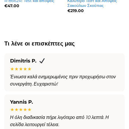
R-8662R: Test και απόψεις
Καλύτερο Τεστ και Απόψεις
Σακούλων Σκούπας
€
47.00
€
219.00
Τι λένε οι επισκέπτες μας
Dimitris P.
★★★★★
Ένιωσα καλά ενημερωμένος πριν προχωρήσω στον
συνεργάτη. Ευχαριστώ!
Yannis P.
★★★★★
Η όλη διαδικασία πήρε λιγότερο από 10 λεπτά. Η
σελίδα λειτουργεί τέλεια.