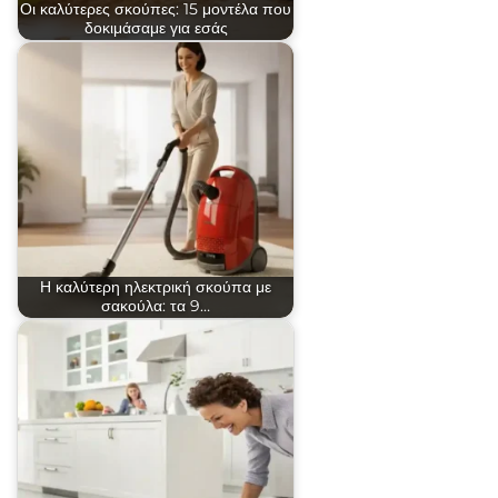
Οι καλύτερες σκούπες: 15 μοντέλα που
δοκιμάσαμε για εσάς
Η καλύτερη ηλεκτρική σκούπα με
σακούλα: τα 9…