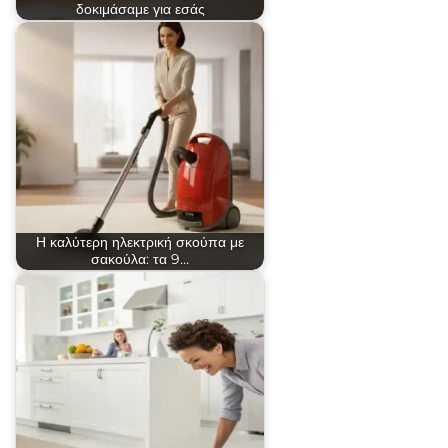
δοκιμάσαμε για εσάς
Η καλύτερη ηλεκτρική σκούπα με
σακούλα: τα 9…