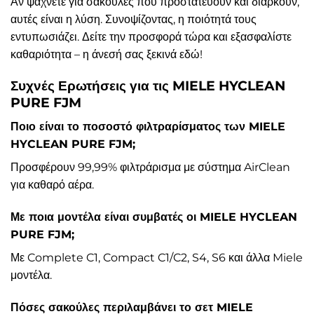
Αν ψάχνετε για σακούλες που προστατεύουν και διαρκούν,
αυτές είναι η λύση. Συνοψίζοντας, η ποιότητά τους
εντυπωσιάζει. Δείτε την προσφορά τώρα και εξασφαλίστε
καθαριότητα – η άνεσή σας ξεκινά εδώ!
Συχνές Ερωτήσεις για τις MIELE HYCLEAN
PURE FJM
Ποιο είναι το ποσοστό φιλτραρίσματος των MIELE
HYCLEAN PURE FJM;
Προσφέρουν 99,99% φιλτράρισμα με σύστημα AirClean
για καθαρό αέρα.
Με ποια μοντέλα είναι συμβατές οι MIELE HYCLEAN
PURE FJM;
Με Complete C1, Compact C1/C2, S4, S6 και άλλα Miele
μοντέλα.
Πόσες σακούλες περιλαμβάνει το σετ MIELE