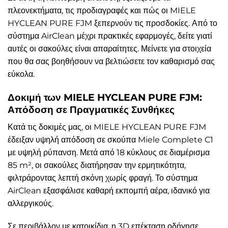
πλεονεκτήματα, τις προδιαγραφές και πώς οι MIELE
HYCLEAN PURE FJM ξεπερνούν τις προσδοκίες. Από το
σύστημα AirClean μέχρι πρακτικές εφαρμογές, δείτε γιατί
αυτές οι σακούλες είναι απαραίτητες. Μείνετε για στοιχεία
που θα σας βοηθήσουν να βελτιώσετε τον καθαρισμό σας
εύκολα.
Δοκιμή των MIELE HYCLEAN PURE FJM:
Απόδοση σε Πραγματικές Συνθήκες
Κατά τις δοκιμές μας, οι MIELE HYCLEAN PURE FJM
έδειξαν υψηλή απόδοση σε σκούπα Miele Complete C1
με υψηλή ρύπανση. Μετά από 18 κύκλους σε διαμέρισμα
85 m², οι σακούλες διατήρησαν την ερμητικότητα,
φιλτράροντας λεπτή σκόνη χωρίς φραγή. Το σύστημα
AirClean εξασφάλισε καθαρή εκπομπή αέρα, ιδανικό για
αλλεργικούς.
Σε περιβάλλον με κατοικίδια, η 3D επέκταση οδήγησε