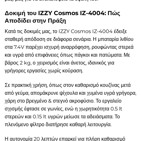
Δοκιμή του IZZY Cosmos IZ-4004: Πώς
Αποδίδει στην Πράξη
Κατά τις δοκιμές μας, το IZZY Cosmos IZ-4004 έδειξε
σταθερή απόδοση σε διάφορα σενάρια. Η μπαταρία λιθίου
στα 7.4V παρέχει ισχυρή αναρρόφηση, ρουφώντας στερεά
και υγρά από επιφάνειες όπως πάγκοι και πατώματα. Με
βάρος 2 kg, ο χειρισμός είναι άνετος, ιδανικός για
γρήγορες εργασίες χωρίς κούραση.
Σε πρακτική χρήση, όπως στον καθαρισμό κουζίνας μετά
από γεύμα, απομάκρυνε ψίχουλα και χυμένα υγρά γρήγορα,
χάρη στο βρεγμένο & στεγνό ακροφύσιο. Το εργαλείο
σχισμής έφτασε σε γωνίες, ενώ η χωρητικότητα 0.5 lt
στερεών και 0.15 lt υγρών μείωσε τα αδειάσματα. Το
πλενόμενο φίλτρο διατήρησε καθαρή λειτουργία.
Η αυτονομία 20 λεπτών επαρκεί για πλήρη καθαρισμό