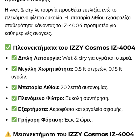
Η wet & dry λειτουργία προσθέτει ευελιξία, ενώ το
πλενόμενο φίλτρο ευκολία. Η μπαταρία λιθίου εξασφαλίζει
σταθερότητα, κάνοντας το IZ-4004 προτιμητέο για
καθημερινές ανάγκες.
Πλεονεκτήματα του IZZY Cosmos IZ-4004
Διπλή Λειτουργία:
Wet & dry για υγρά και στερεά.
Μεγάλη Χωρητικότητα:
0.5 lt στερεών, 0.15 lt
υγρών.
Μπαταρία Λιθίου:
20 λεπτά αυτονομίας.
Πλενόμενο Φίλτρο:
Εύκολη συντήρηση.
Εξαρτήματα:
Ακροφύσιο και εργαλείο σχισμής.
Γρήγορη Φόρτιση:
Έως 2 ώρες.
Μειονεκτήματα του IZZY Cosmos IZ-4004