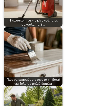
Η καλύτερη ηλεκτρική σκούπα με
σακούλα: τα 9…
Πώς να εφαρμόσετε σωστά τη βαφή
για ξύλο σε παλιά έπιπλα