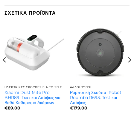
ΣΧΕΤΙΚΆ ΠΡΟΪΌΝΤΑ
ΗΛΕΚΤΡΙΚΈΣ ΣΚΟΎΠΕΣ ΓΙΑ ΤΟ ΣΠΊΤΙ
ΆΛΛΟΙ ΤΎΠΟΙ
Xiaomi Dust Mite Pro
Ρομποτική Σκούπα iRobot
BHR89: Τεστ και Απόψεις για
Roomba R693: Test και
Βαθύ Καθαρισμό Ακάρεων
Απόψεις
€
89.00
€
179.00