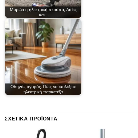
Μυρίζει η ηλεκτρική σκούπα; Αιτίες
και…
Οδηγός αγοράς: Πώς να επιλέξετε
ηλεκτρική παρκετέζα
ΣΧΕΤΙΚΆ ΠΡΟΪΌΝΤΑ