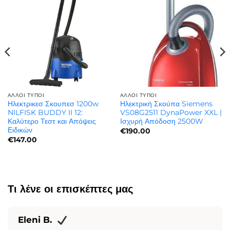
ΆΛΛΟΙ ΤΎΠΟΙ
ΆΛΛΟΙ ΤΎΠΟΙ
Ηλεκτρικεσ Σκουπεσ 1200w
Ηλεκτρική Σκούπα Siemens
NILFISK BUDDY II 12:
VS08G2511 DynaPower XXL |
Καλύτερο Τεστ και Απόψεις
Ισχυρή Απόδοση 2500W
Ειδικών
€
190.00
€
147.00
Τι λένε οι επισκέπτες μας
Eleni B.