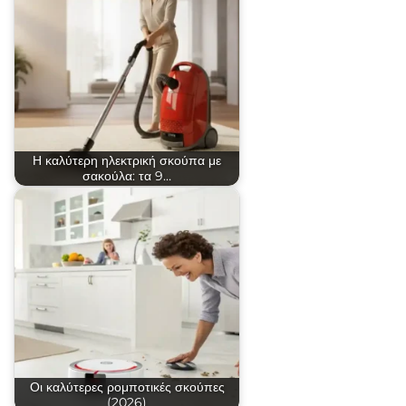
Η καλύτερη ηλεκτρική σκούπα με
σακούλα: τα 9…
Οι καλύτερες ρομποτικές σκούπες
(2026)