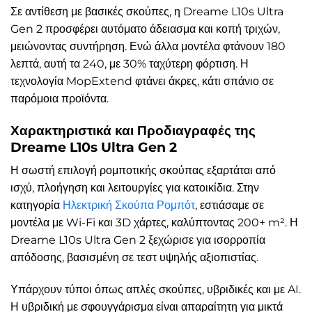
Σε αντίθεση με βασικές σκούπες, η Dreame L10s Ultra
Gen 2 προσφέρει αυτόματο άδειασμα και κοπή τριχών,
μειώνοντας συντήρηση. Ενώ άλλα μοντέλα φτάνουν 180
λεπτά, αυτή τα 240, με 30% ταχύτερη φόρτιση. Η
τεχνολογία MopExtend φτάνει άκρες, κάτι σπάνιο σε
παρόμοια προϊόντα.
Χαρακτηριστικά και Προδιαγραφές της
Dreame L10s Ultra Gen 2
Η σωστή επιλογή ρομποτικής σκούπας εξαρτάται από
ισχύ, πλοήγηση και λειτουργίες για κατοικίδια. Στην
κατηγορία
Ηλεκτρική Σκούπα Ρομπότ
, εστιάσαμε σε
μοντέλα με Wi-Fi και 3D χάρτες, καλύπτοντας 200+ m². Η
Dreame L10s Ultra Gen 2 ξεχώρισε για ισορροπία
απόδοσης, βασισμένη σε τεστ υψηλής αξιοπιστίας.
Υπάρχουν τύποι όπως απλές σκούπες, υβριδικές και με AI.
Η υβριδική με σφουγγάρισμα είναι απαραίτητη για μικτά