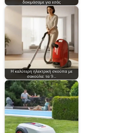
δοκιμάσαμε για εσάς
Η καλύτερη ηλεκτρική σκούπα με
σακούλα: τα 9…