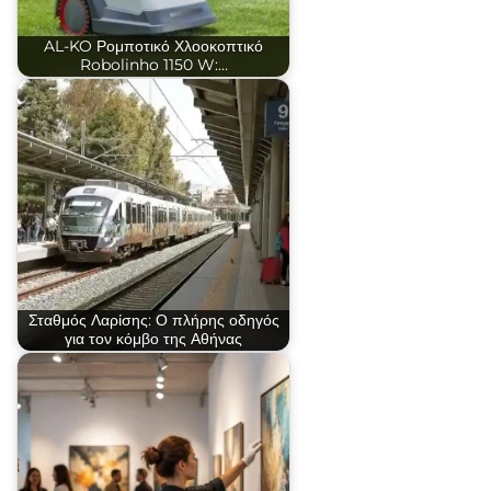
AL-KO Ρομποτικό Χλοοκοπτικό
Robolinho 1150 W:…
Σταθμός Λαρίσης: Ο πλήρης οδηγός
για τον κόμβο της Αθήνας