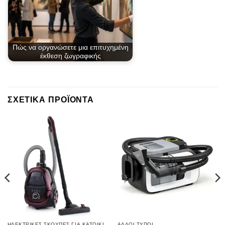
Πώς να οργανώσετε μια επιτυχημένη
έκθεση ζωγραφικής
ΣΧΕΤΙΚΆ ΠΡΟΪΌΝΤΑ
ΗΛΕΚΤΡΙΚΈΣ ΣΚΟΎΠΕΣ ΓΙΑ ΚΑΤΟΙΚΊΔΙΑ | ΓΙΑ ΤΡΊΧΕΣ ΚΑΤΟΙΚΙΔΊΩΝ
ΆΛΛΟΙ ΤΎΠΟΙ