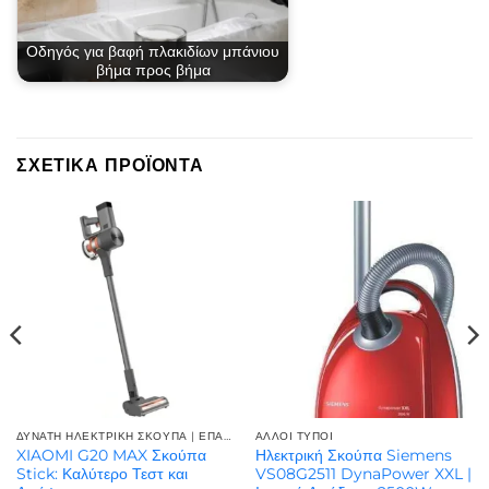
Οδηγός για βαφή πλακιδίων μπάνιου
βήμα προς βήμα
ΣΧΕΤΙΚΆ ΠΡΟΪΌΝΤΑ
ΔΥΝΑΤΗ ΗΛΕΚΤΡΙΚΗ ΣΚΟΥΠΑ | ΕΠΑΓΓΕΛΜΑΤΙΚΉ ΙΣΧΎΣ
ΆΛΛΟΙ ΤΎΠΟΙ
XIAOMI G20 MAX Σκούπα
Ηλεκτρική Σκούπα Siemens
Stick: Καλύτερο Τεστ και
VS08G2511 DynaPower XXL |