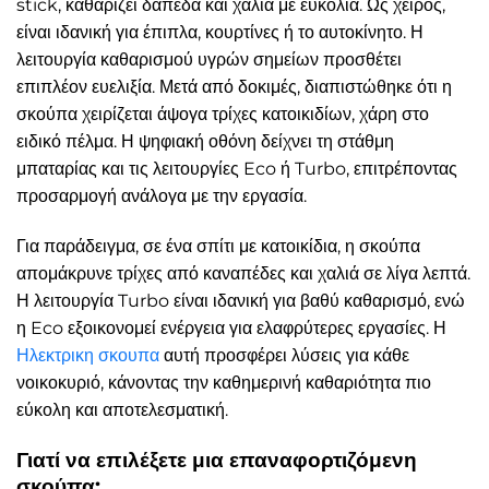
stick, καθαρίζει δάπεδα και χαλιά με ευκολία. Ως χειρός,
είναι ιδανική για έπιπλα, κουρτίνες ή το αυτοκίνητο. Η
λειτουργία καθαρισμού υγρών σημείων προσθέτει
επιπλέον ευελιξία. Μετά από δοκιμές, διαπιστώθηκε ότι η
σκούπα χειρίζεται άψογα τρίχες κατοικιδίων, χάρη στο
ειδικό πέλμα. Η ψηφιακή οθόνη δείχνει τη στάθμη
μπαταρίας και τις λειτουργίες Eco ή Turbo, επιτρέποντας
προσαρμογή ανάλογα με την εργασία.
Για παράδειγμα, σε ένα σπίτι με κατοικίδια, η σκούπα
απομάκρυνε τρίχες από καναπέδες και χαλιά σε λίγα λεπτά.
Η λειτουργία Turbo είναι ιδανική για βαθύ καθαρισμό, ενώ
η Eco εξοικονομεί ενέργεια για ελαφρύτερες εργασίες. Η
Ηλεκτρικη σκουπα
αυτή προσφέρει λύσεις για κάθε
νοικοκυριό, κάνοντας την καθημερινή καθαριότητα πιο
εύκολη και αποτελεσματική.
Γιατί να επιλέξετε μια επαναφορτιζόμενη
σκούπα;