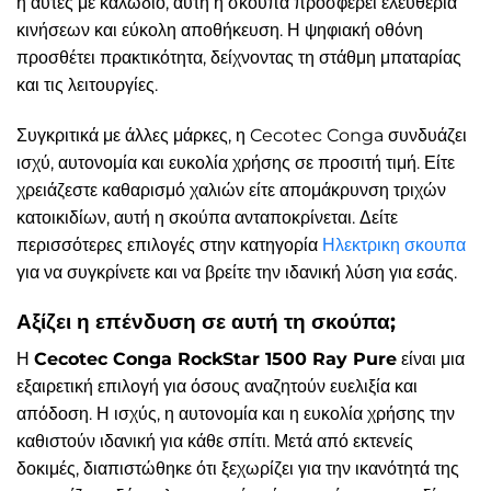
ή αυτές με καλώδιο, αυτή η σκούπα προσφέρει ελευθερία
κινήσεων και εύκολη αποθήκευση. Η ψηφιακή οθόνη
προσθέτει πρακτικότητα, δείχνοντας τη στάθμη μπαταρίας
και τις λειτουργίες.
Συγκριτικά με άλλες μάρκες, η Cecotec Conga συνδυάζει
ισχύ, αυτονομία και ευκολία χρήσης σε προσιτή τιμή. Είτε
χρειάζεστε καθαρισμό χαλιών είτε απομάκρυνση τριχών
κατοικιδίων, αυτή η σκούπα ανταποκρίνεται. Δείτε
περισσότερες επιλογές στην κατηγορία
Ηλεκτρικη σκουπα
για να συγκρίνετε και να βρείτε την ιδανική λύση για εσάς.
Αξίζει η επένδυση σε αυτή τη σκούπα;
Η
Cecotec Conga RockStar 1500 Ray Pure
είναι μια
εξαιρετική επιλογή για όσους αναζητούν ευελιξία και
απόδοση. Η ισχύς, η αυτονομία και η ευκολία χρήσης την
καθιστούν ιδανική για κάθε σπίτι. Μετά από εκτενείς
δοκιμές, διαπιστώθηκε ότι ξεχωρίζει για την ικανότητά της