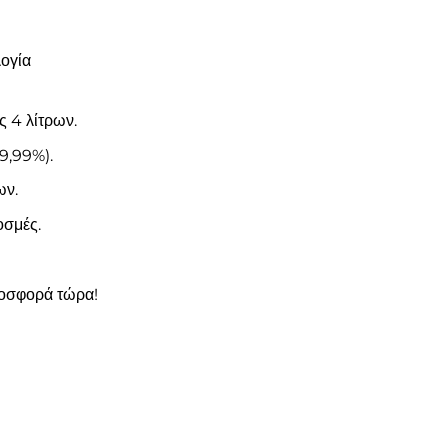
ογία
 4 λίτρων.
9,99%).
ων.
οσμές.
ροσφορά τώρα!