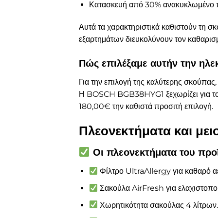
Κατασκευή από 30% ανακυκλωμένο π
Αυτά τα χαρακτηριστικά καθιστούν τη σκ
εξαρτημάτων διευκολύνουν τον καθαρισμ
Πώς επιλέξαμε αυτήν την ηλε
Για την επιλογή της καλύτερης σκούπας,
Η BOSCH BGB38HYG1 ξεχωρίζει για το φί
180,00€ την καθιστά προσιτή επιλογή.
Πλεονεκτήματα και μει
Οι πλεονεκτήματα του προ
Φίλτρο UltraAllergy για καθαρό α
Σακούλα AirFresh για ελαχιστοπο
Χωρητικότητα σακούλας 4 λίτρων