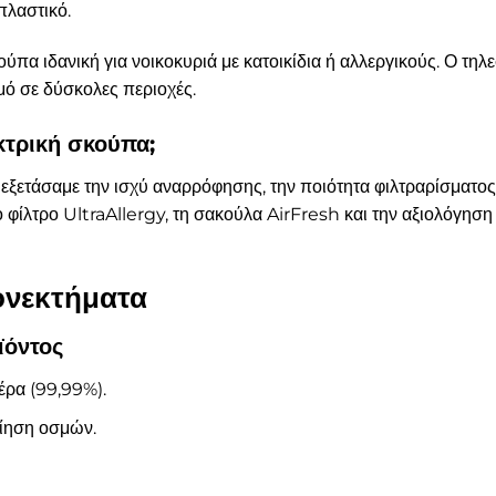
λαστικό.
ούπα ιδανική για νοικοκυριά με κατοικίδια ή αλλεργικούς. Ο τη
ό σε δύσκολες περιοχές.
κτρική σκούπα;
 εξετάσαμε την ισχύ αναρρόφησης, την ποιότητα φιλτραρίσματος,
λτρο UltraAllergy, τη σακούλα AirFresh και την αξιολόγηση 
ονεκτήματα
ϊόντος
έρα (99,99%).
ίηση οσμών.
.