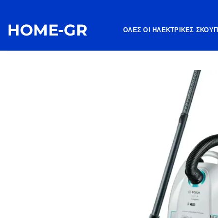
Μετάβαση
στο
HOME-GR
περιεχόμενο
ΌΛΕΣ ΟΙ ΗΛΕΚΤΡΙΚΈΣ ΣΚΟΎ