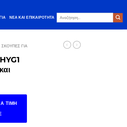
Αναζήτηση
ΓΊΑ
ΝΈΑ ΚΑΙ ΕΠΙΚΑΙΡΌΤΗΤΑ
για:
 ΣΚΟΎΠΕΣ ΓΙΑ
HYG1
και
Α ΤΙΜΉ
Ε