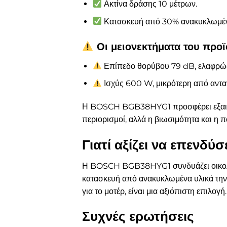
Ακτίνα δράσης 10 μέτρων.
Κατασκευή από 30% ανακυκλωμέν
Οι μειονεκτήματα του προϊ
Επίπεδο θορύβου 79 dB, ελαφρώ
Ισχύς 600 W, μικρότερη από αντα
Η BOSCH BGB38HYG1 προσφέρει εξαιρετι
περιορισμοί, αλλά η βιωσιμότητα και η π
Γιατί αξίζει να επεν
Η BOSCH BGB38HYG1 συνδυάζει οικολογι
κατασκευή από ανακυκλωμένα υλικά την 
για το μοτέρ, είναι μια αξιόπιστη επιλ
Συχνές ερωτήσεις