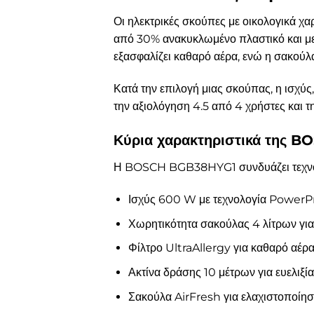
Οι ηλεκτρικές σκούπες με οικολογικά
από 30% ανακυκλωμένο πλαστικό και με 
εξασφαλίζει καθαρό αέρα, ενώ η σακούλα
Κατά την επιλογή μιας σκούπας, η ισχύ
την αξιολόγηση 4.5 από 4 χρήστες και τ
Κύρια χαρακτηριστικά της 
Η BOSCH BGB38HYG1 συνδυάζει τεχνολογ
Ισχύς 600 W με τεχνολογία PowerP
Χωρητικότητα σακούλας 4 λίτρων για 
Φίλτρο UltraAllergy για καθαρό αέρα
Ακτίνα δράσης 10 μέτρων για ευελιξία
Σακούλα AirFresh για ελαχιστοποίη