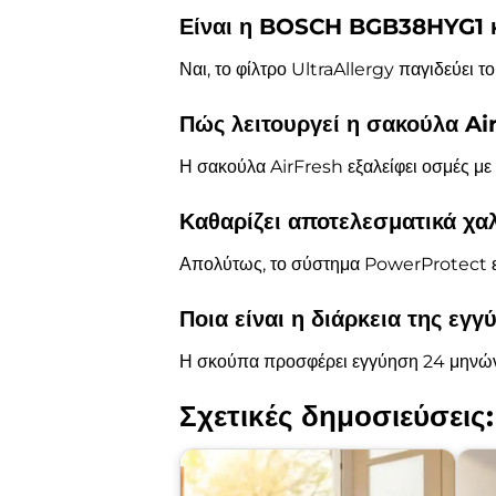
Είναι η BOSCH BGB38HYG1 κα
Ναι, το φίλτρο UltraAllergy παγιδεύει τ
Πώς λειτουργεί η σακούλα Ai
Η σακούλα AirFresh εξαλείφει οσμές με ε
Καθαρίζει αποτελεσματικά χαλ
Απολύτως, το σύστημα PowerProtect εξ
Ποια είναι η διάρκεια της εγγ
Η σκούπα προσφέρει εγγύηση 24 μηνών κ
Σχετικές δημοσιεύσεις: