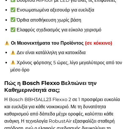
Βούρτσα AllFloor με LED για όλες τις επιφάνειες
Ενσωματωμένα αξεσουάρ για ευελιξία
Όρθια αποθήκευση χωρίς βάση
Ελαφρύς σχεδιασμός για εύκολο χειρισμό
Οι Μειονεκτήματα του Προϊόντος
(σε κόκκινο)
Δεν είναι κατάλληλη για κατοικίδια
Χρόνος φόρτισης 5 ώρες, λίγο μεγαλύτερος από τον
μέσο όρο
Πώς η Bosch Flexxo Βελτιώνει την
Καθημερινότητά σας;
Η Bosch BBH3ALL23 Flexxo 2 σε 1 προσφέρει ευκολία
και ευελιξία για κάθε νοικοκυριό. Με τη δυνατότητα
καθαρισμού από δάπεδα μέχρι οροφές, καλύπτει κάθε
ανάγκη. Η τεχνολογία RobustAir εξασφαλίζει σταθερή
απόδοση, ενώ ο ελαφρύς σχεδιασμός διευκολύνει τη