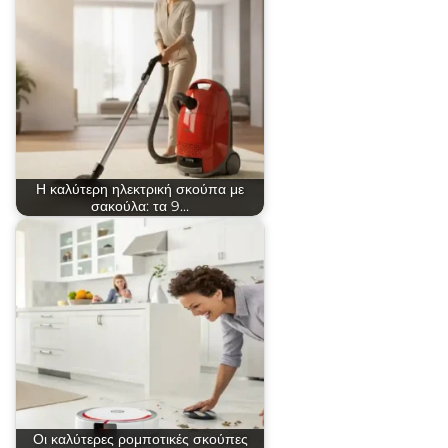
Η καλύτερη ηλεκτρική σκούπα με
σακούλα: τα 9…
Οι καλύτερες ρομποτικές σκούπες