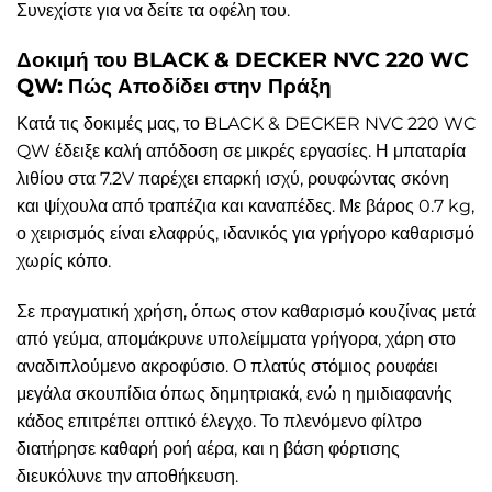
Συνεχίστε για να δείτε τα οφέλη του.
Δοκιμή του BLACK & DECKER NVC 220 WC
QW: Πώς Αποδίδει στην Πράξη
Κατά τις δοκιμές μας, το BLACK & DECKER NVC 220 WC
QW έδειξε καλή απόδοση σε μικρές εργασίες. Η μπαταρία
λιθίου στα 7.2V παρέχει επαρκή ισχύ, ρουφώντας σκόνη
και ψίχουλα από τραπέζια και καναπέδες. Με βάρος 0.7 kg,
ο χειρισμός είναι ελαφρύς, ιδανικός για γρήγορο καθαρισμό
χωρίς κόπο.
Σε πραγματική χρήση, όπως στον καθαρισμό κουζίνας μετά
από γεύμα, απομάκρυνε υπολείμματα γρήγορα, χάρη στο
αναδιπλούμενο ακροφύσιο. Ο πλατύς στόμιος ρουφάει
μεγάλα σκουπίδια όπως δημητριακά, ενώ η ημιδιαφανής
κάδος επιτρέπει οπτικό έλεγχο. Το πλενόμενο φίλτρο
διατήρησε καθαρή ροή αέρα, και η βάση φόρτισης
διευκόλυνε την αποθήκευση.