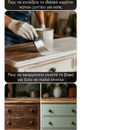
Πώς να επιλέξετε το ιδανικό καρότσι
κήπου jumbo για εσάς
Πώς να εφαρμόσετε σωστά τη βαφή
για ξύλο σε παλιά έπιπλα