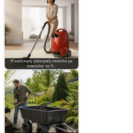
Η καλύτερη ηλεκτρική σκούπα με
σακούλα: τα 9…