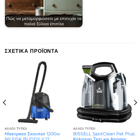
Πώς να μεταμορφώσετε με επιτυχία τα
παλιά ξύλινα έπιπλα
ΣΧΕΤΙΚΆ ΠΡΟΪΌΝΤΑ
ΆΛΛΟΙ ΤΎΠΟΙ
ΆΛΛΟΙ ΤΎΠΟΙ
Ηλεκτρικεσ Σκουπεσ 1200w
BISSELL SpotClean Pet Plus:
NILFISK BUDDY II 12:
Καλύτερο Τεστ και Απόψεις