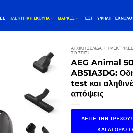
ΠΕΣ
ΗΛΕΚΤΡΙΚΗ ΣΚΟΥΠΑ
ΜΆΡΚΕΣ
ΤΕΣΤ
ΥΨΗΛΉ ΤΕΧΝΟΛΟ
ΑΡΧΙΚΉ ΣΕΛΊΔΑ
/
ΗΛΕΚΤΡΙΚΈΣ
ΤΟ ΣΠΊΤΙ
AEG Animal 5
AB51A3DG: Οδη
test και αληθιν
απόψεις
ΔΕΊΤΕ ΤΗΝ ΤΡΈΧΟΥΣ
ΚΑΙ ΑΓΟΡΆΣΤ