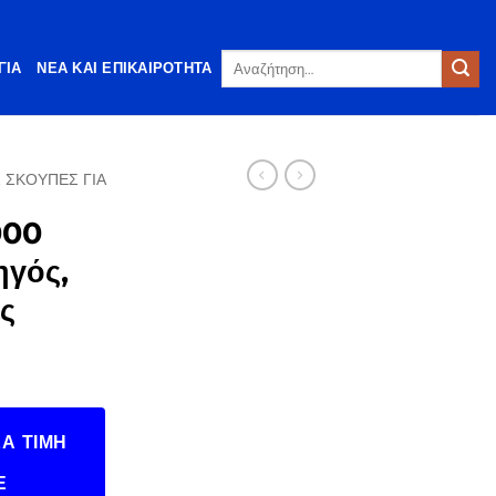
Αναζήτηση
ΓΊΑ
ΝΈΑ ΚΑΙ ΕΠΙΚΑΙΡΌΤΗΤΑ
για:
 ΣΚΟΎΠΕΣ ΓΙΑ
000
γός,
ές
Α ΤΙΜΉ
Ε