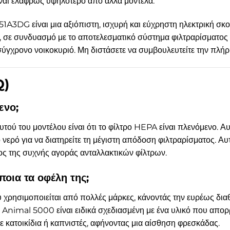
ναι ελαφρώς υψηλότερο από άλλα μοντέλα.
3DG είναι μια αξιόπιστη, ισχυρή και εύχρηστη ηλεκτρική σκο
, σε συνδυασμό με το αποτελεσματικό σύστημα φιλτραρίσματος κ
 σύγχρονο νοικοκυριό. Μη διστάσετε να συμβουλευτείτε την πλή
Q)
ενο;
τού του μοντέλου είναι ότι το φίλτρο HEPA είναι πλενόμενο. Αυτ
 νερό για να διατηρείτε τη μέγιστη απόδοση φιλτραρίσματος. Αυ
τος της συχνής αγοράς ανταλλακτικών φίλτρων.
ποια τα οφέλη της;
 χρησιμοποιείται από πολλές μάρκες, κάνοντάς την ευρέως δια
 Animal 5000 είναι ειδικά σχεδιασμένη με ένα υλικό που απορ
 με κατοικίδια ή καπνιστές, αφήνοντας μια αίσθηση φρεσκάδας.