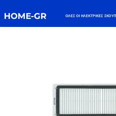
Μετάβαση
στο
HOME-GR
περιεχόμενο
ΌΛΕΣ ΟΙ ΗΛΕΚΤΡΙΚΈΣ ΣΚΟΎ