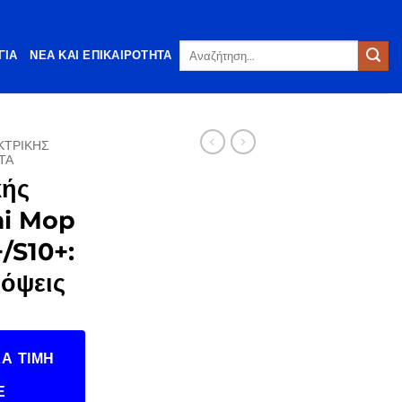
Αναζήτηση
ΓΊΑ
ΝΈΑ ΚΑΙ ΕΠΙΚΑΙΡΌΤΗΤΑ
για:
ΚΤΡΙΚΗΣ
ΤΑ
κής
mi Mop
/S10+:
όψεις
Α ΤΙΜΉ
Ε