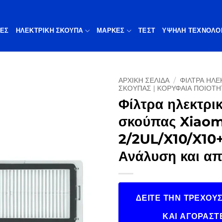
ΠΕΣ
ΗΛΕΚΤΡΙΚΗ ΣΚΟΥΠΑ
ΜΆΡΚΕΣ
ΤΕΣΤ
ΥΨΗΛΉ ΤΕΧΝΟΛΟ
ΑΡΧΙΚΉ ΣΕΛΊΔΑ
/
ΦΙΛΤΡΑ ΗΛΕ
ΣΚΟΥΠΑΣ | ΚΟΡΥΦΑΊΑ ΠΟΙΌΤΗ
Φίλτρα ηλεκτρι
σκούπας Xiao
2/2UL/X10/X10+
Ανάλυση και απ
ΔΕΊΤΕ ΤΗΝ ΤΡΈΧΟΥΣ
ΚΑΙ ΑΓΟΡΆΣΤ