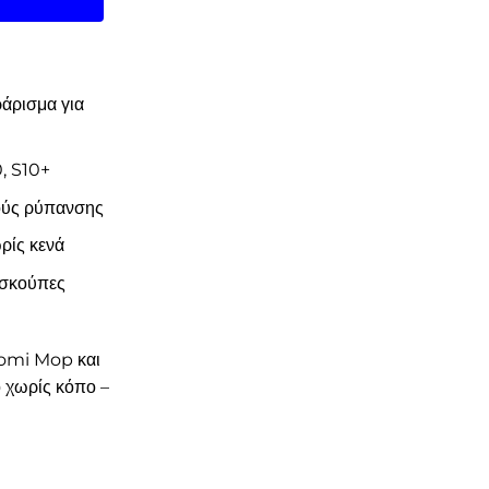
άρισμα για
, S10+
ούς ρύπανσης
ρίς κενά
 σκούπες
aomi Mop και
ό χωρίς κόπο –