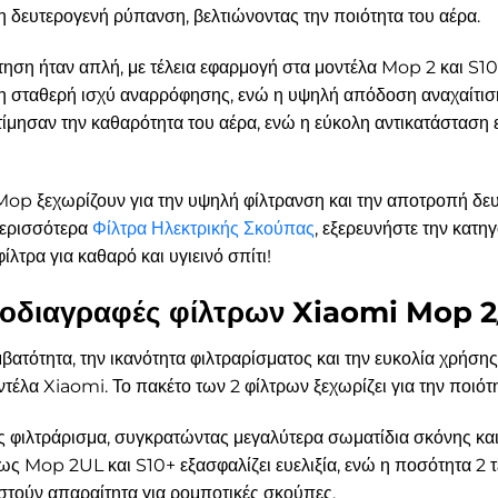
η δευτερογενή ρύπανση, βελτιώνοντας την ποιότητα του αέρα.
τηση ήταν απλή, με τέλεια εφαρμογή στα μοντέλα Mop 2 και S10
ν τη σταθερή ισχύ αναρρόφησης, ενώ η υψηλή απόδοση αναχαίτ
κτίμησαν την καθαρότητα του αέρα, ενώ η εύκολη αντικατάσταση 
Mop ξεχωρίζουν για την υψηλή φίλτρανση και την αποτροπή δευ
 περισσότερα
Φίλτρα Ηλεκτρικής Σκούπας
, εξερευνήστε την κατηγ
λτρα για καθαρό και υγιεινό σπίτι!
ροδιαγραφές φίλτρων Xiaomi Mop 
βατότητα, την ικανότητα φιλτραρίσματος και την ευκολία χρήσης
τέλα Xiaomi. Το πακέτο των 2 φίλτρων ξεχωρίζει για την ποιότη
ς φιλτράρισμα, συγκρατώντας μεγαλύτερα σωματίδια σκόνης κα
ς Mop 2UL και S10+ εξασφαλίζει ευελιξία, ενώ η ποσότητα 2 
ιστούν απαραίτητα για ρομποτικές σκούπες.