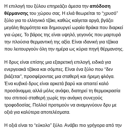
Η επιλογή του ξύλου επηρεάζει άμεσα την
απόδοση
θέρμανσης
του χώρου σας. Η ελιά θεωρείται το “χρυσό”
ξύλο για το ελληνικό τζάκι, καθώς καίγεται αργά, βγάζει
μεγάλη θερμότητα και δημιουργεί ωραία θράκα που διαρκεί
για ώρες. Το βάρος της είναι υψηλό, γεγονός που μαρτυρά
την πλούσια θερμαντική της αξία. Είναι ιδανική για τζάκια
που λειτουργούν όλη την ημέρα ως κύρια πηγή θέρμανσης.
Η δρυς είναι επίσης μια εξαιρετική επιλογή, ειδικά για
ενεργειακά τζάκια και σόμπες. Είναι ένα ξύλο που “δεν
βιάζεται”, προσφέροντας μια σταθερή και ήρεμη φλόγα.
Ένα κυβικό δρυς είναι αρκετά βαρύ και απαιτεί καλό
προσάναμμα, αλλά μόλις ανάψει, διατηρεί τη θερμοκρασία
του σπιτιού σταθερή χωρίς την ανάγκη συνεχούς
τροφοδοσίας. Πολλοί προτιμούν να αναμιγνύουν δρυ με
οξιά για καλύτερα αποτελέσματα.
Η οξιά είναι το “εύκολο” ξύλο. Ανάβει πιο γρήγορα από την