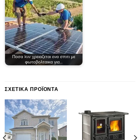
Ποσα kw χρειαζεται ενα σπιτι με
φωτοβολταικα για…
ΣΧΕΤΙΚΆ ΠΡΟΪΌΝΤΑ