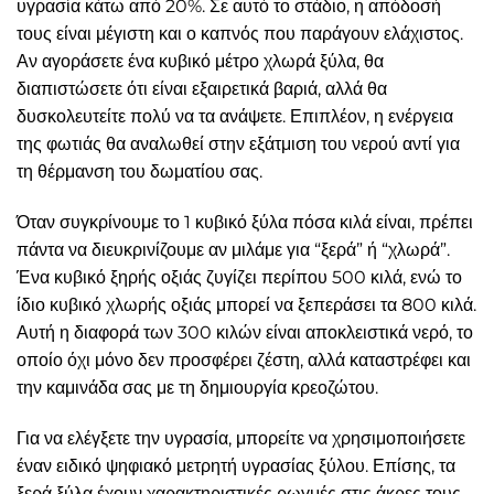
υγρασία κάτω από 20%. Σε αυτό το στάδιο, η απόδοσή
τους είναι μέγιστη και ο καπνός που παράγουν ελάχιστος.
Αν αγοράσετε ένα κυβικό μέτρο χλωρά ξύλα, θα
διαπιστώσετε ότι είναι εξαιρετικά βαριά, αλλά θα
δυσκολευτείτε πολύ να τα ανάψετε. Επιπλέον, η ενέργεια
της φωτιάς θα αναλωθεί στην εξάτμιση του νερού αντί για
τη θέρμανση του δωματίου σας.
Όταν συγκρίνουμε το 1 κυβικό ξύλα πόσα κιλά είναι, πρέπει
πάντα να διευκρινίζουμε αν μιλάμε για “ξερά” ή “χλωρά”.
Ένα κυβικό ξηρής οξιάς ζυγίζει περίπου 500 κιλά, ενώ το
ίδιο κυβικό χλωρής οξιάς μπορεί να ξεπεράσει τα 800 κιλά.
Αυτή η διαφορά των 300 κιλών είναι αποκλειστικά νερό, το
οποίο όχι μόνο δεν προσφέρει ζέστη, αλλά καταστρέφει και
την καμινάδα σας με τη δημιουργία κρεοζώτου.
Για να ελέγξετε την υγρασία, μπορείτε να χρησιμοποιήσετε
έναν ειδικό ψηφιακό μετρητή υγρασίας ξύλου. Επίσης, τα
ξερά ξύλα έχουν χαρακτηριστικές ρωγμές στις άκρες τους