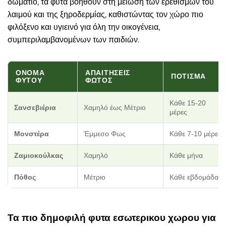
δωμάτιο, τα φυτά βοηθούν στη μείωση των ερεθισμών του
λαιμού και της ξηροδερμίας, καθιστώντας τον χώρο πιο
φιλόξενο και υγιεινό για όλη την οικογένεια,
συμπεριλαμβανομένων των παιδιών.
ΌΝΟΜΑ
ΑΠΑΙΤΉΣΕΙΣ
ΠΌΤΙΣΜΑ
ΦΥΤΟΎ
ΦΩΤΌΣ
Κάθε 15-20
Σανσεβιέρια
Χαμηλό έως Μέτριο
μέρες
Μονστέρα
Έμμεσο Φως
Κάθε 7-10 μέρες
Ζαμιοκούλκας
Χαμηλό
Κάθε μήνα
Πόθος
Μέτριο
Κάθε εβδομάδα
Τα πιο δημοφιλή φυτα εσωτερικου χωρου για