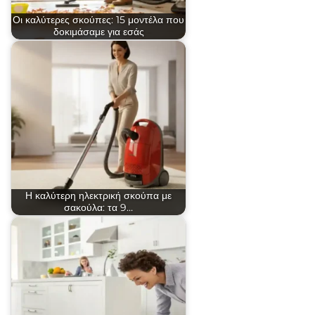
Οι καλύτερες σκούπες: 15 μοντέλα που
δοκιμάσαμε για εσάς
Η καλύτερη ηλεκτρική σκούπα με
σακούλα: τα 9…