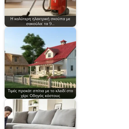
Η καλύτερη ηλεκτρική σκούπα με
σακούλα: τα 9…
Τιμές προκάτ σπίτια με το κλειδί στο
χέρι: Οδηγός κόστους