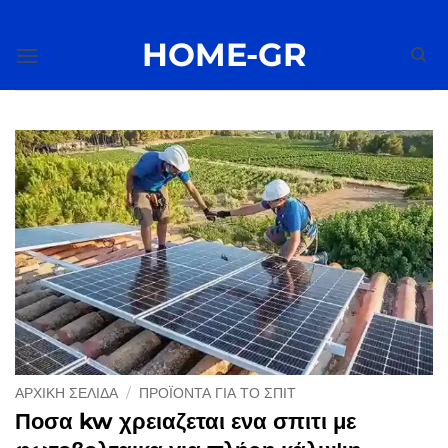
Μετάβαση
στο
HOME-GR
περιεχόμενο
ΑΡΧΙΚΉ ΣΕΛΊΔΑ
/
ΠΡΟΪΌΝΤΑ ΓΙΑ ΤΟ ΣΠΊΤ
Ποσα kw χρειαζεται ενα σπιτι με