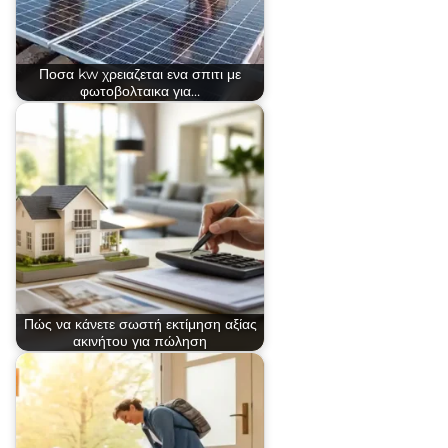
Ποσα kw χρειαζεται ενα σπιτι με
φωτοβολταικα για…
Πώς να κάνετε σωστή εκτίμηση αξίας
ακινήτου για πώληση