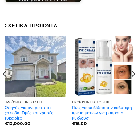
ΣΧΕΤΙΚΆ ΠΡΟΪΌΝΤΑ
ΠΡΟΪΌΝΤΑ ΓΙΑ ΤΟ ΣΠΊΤ
ΠΡΟΪΌΝΤΑ ΓΙΑ ΤΟ ΣΠΊΤ
Οδηγός για αγορα σπιτι
Πώς να επιλέξετε την καλύτερη
χαλκιδα: Τιμές και χρυσές
κρεμα ματιων για μαυρουσ
ευκαιρίες
κυκλουσ​
€
10,000.00
€
15.00