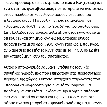
Για να προσδιορίσετε με ακρίβεια το
ποσα kw χρειαζεται
ενα σπιτι με φωτοβολταικα
, πρέπει πρώτα να ανατρέξετε
στους εκκαθαριστικούς λογαριασμούς ρεύματος του
τελευταίου έτους. Η συνολική ετήσια κατανάλωση σε
κιλοβατώρες (kWh) είναι το “κλειδί” για τον υπολογισμό.
Στην Ελλάδα, ένας γενικός αλλά αξιόπιστος κανόνας είναι
ότι κάθε εγκατεστημένο kW φωτοβολταϊκής ισχύος
παράγει κατά μέσο όρο 1.400 kWh ετησίως. Επομένως,
αν διαιρέσετε τις ετήσιες kWh σας με το 1.400, θα βρείτε
την απαιτούμενη ισχύ του συστήματος.
Αυτός ο υπολογισμός λαμβάνει υπόψη τις ιδανικές
συνθήκες ηλιοφάνειας που επικρατούν στις περισσότερες
περιοχές της χώρας. Ωστόσο, υπάρχουν παράγοντες που
μπορούν να διαφοροποιήσουν αυτό το νούμερο. Για
παράδειγμα, στη Νότια Ελλάδα και την Κρήτη η απόδοση
ανά kW μπορεί να φτάσει και τις 1.600 kWh, ενώ στη
Βόρεια Ελλάδα μπορεί να κυμανθεί κοντά στις 1.300 kWh.