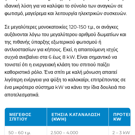
ιδανική λύση για να καλύψει το σύνολο των αναγκών σε
φωτισμό, μαγείρεμα και λειτουργία ηλεκτρικών συσκευών.
Σε μεγαλύτερες μονοκατοικίες 120-150 τ.μ., οι ανάγκες
αυξάνονται λόγω του μεγαλύτερου αριθμού δωματίων και
της πιθανής ύπαρξης εξωτερικού φωτισμού ή
αντλιοστασίων για κήπους. Εκεί, η απαιτούμενη ισχύς
συχνά ανεβαίνει στα 6 έως 8 kW. Είναι σημαντικό να
τονιστεί ότι η ενεργειακή κλάση του σπιτιού παίζει
καθοριστικό ρόλο. Ένα σπίτι με καλή μόνωση απαιτεί
λιγότερη ενέργεια για ψύξη το καλοκαίρι, επιτρέποντας σε
ένα μικρότερο σύστημα kW να κάνει την ίδια δουλειά πιο
αποτελεσματικά.
ΜΈΓΕΘΟΣ
ΕΤΉΣΙΑ ΚΑΤΑΝΆΛΩΣΗ
ΠΡΟΤΕΙΝ
ΣΠΙΤΙΟΎ
(KWH)
KW
50 – 60 τ.μ.
2.500 – 4.000
2 – 3 kW