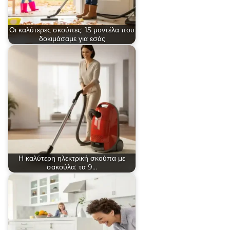
Οι καλύτερες σκούπες: 15 μοντέλα που
δοκιμάσαμε για εσάς
Η καλύτερη ηλεκτρική σκούπα με
σακούλα: τα 9…