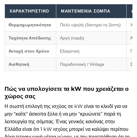
ΧΑΡΑΚΤΗΡΙΣΤΙΚΌ
ΜΑΝΤΕΜΈΝΙΑ ΣΌΜΠΑ
Α
Θερμοχωρητικότητα
Πολύ υψηλή (διατηρεί τη ζέστη)
Χαμ
Ταχύτητα Απόδοσης
Αργή έναρξη
Άμ
Αντοχή στον Χρόνο
Εξαιρετική
Πο
Αισθητική
Παραδοσιακή / Vintage
Σύγ
Πώς να υπολογίσετε τα kW που χρειάζεται ο
χώρος σας
Η σωστή επιλογή της ισχύος σε kW είναι το κλειδί για να
μην “καίτε” άσκοπα ξύλα ή να μην “κρυώνετε” παρά τη
λειτουργία της σόμπας. Ένας γενικός κανόνας στην
Ελλάδα είναι ότι 1 kW ισχύος μπορεί να καλύψει περίπου
δέκα τετραγωνικά μέτρα χώρου, με την προϋπόθεση ότι το