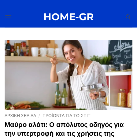
Μετάβαση
στο
HOME-GR
περιεχόμενο
ΑΡΧΙΚΉ ΣΕΛΊΔΑ
/
ΠΡΟΪΌΝΤΑ ΓΙΑ ΤΟ ΣΠΊΤ
Μαύρο αλάτι: Ο απόλυτος οδηγός για
την υπερτροφή και τις χρήσεις της