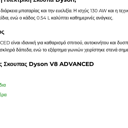
η διάρκεια μπαταρίας και την ευελιξία. Η ισχύς 130 AW και η τ
δια, ενώ ο κάδος 0.54 L καλύπτει καθημερινές ανάγκες.
ος
είναι ιδανική για καθαρισμό σπιτιού, αυτοκινήτου και δυσπρ
κληρά δάπεδα, ενώ το εξάρτημα γωνιών χειρίστηκε στενά σημε
κης Σκουπας Dyson V8 ADVANCED
δια
έρα