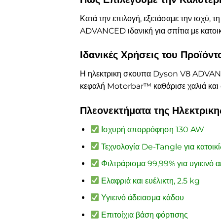
Κατά την επιλογή, εξετάσαμε την ισχύ, τ
ADVANCED ιδανική για σπίτια με κατοικί
Ιδανικές Χρήσεις του Προϊόντ
Η ηλεκτρικη σκουπα Dyson V8 ADVANCED 
κεφαλή Motorbar™ καθάρισε χαλιά και σ
Πλεονεκτήματα της Ηλεκτρι
Ισχυρή απορρόφηση 130 AW
Τεχνολογία De-Tangle για κατοικί
Φιλτράρισμα 99,99% για υγιεινό α
Ελαφριά και ευέλικτη, 2.5 kg
Υγιεινό άδειασμα κάδου
Επιτοίχια βάση φόρτισης