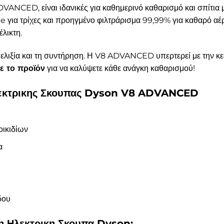
ANCED, είναι ιδανικές για καθημερινό καθαρισμό και σπίτια μ
 για τρίχες και προηγμένο φιλτράρισμα 99,99% για καθαρό αέρ
λικτη.
 ευελιξία και τη συντήρηση. Η V8 ADVANCED υπερτερεί με την 
τε το προϊόν
για να καλύψετε κάθε ανάγκη καθαρισμού!
Ηλεκτρικης Σκουπας Dyson V8 ADVANCED
οικιδίων
α
δου
η Ηλεκτρικη Σκουπα Dyson;