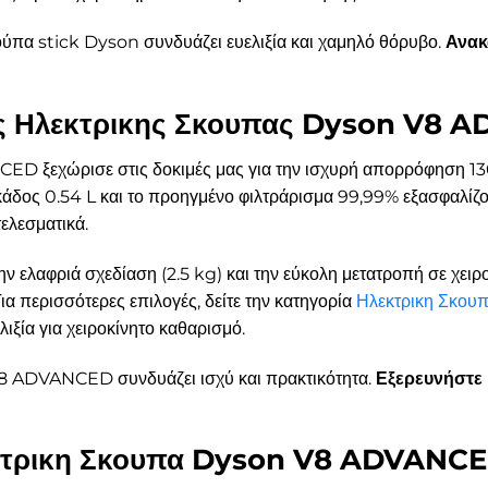
κούπα stick Dyson συνδυάζει ευελιξία και χαμηλό θόρυβο.
Ανακ
ης Ηλεκτρικης Σκουπας Dyson V8
D ξεχώρισε στις δοκιμές μας για την ισχυρή απορρόφηση 130
Ο κάδος 0.54 L και το προηγμένο φιλτράρισμα 99,99% εξασφαλ
ελεσματικά.
την ελαφριά σχεδίαση (2.5 kg) και την εύκολη μετατροπή σε χει
ια περισσότερες επιλογές, δείτε την κατηγορία
Ηλεκτρικη Σκου
λιξία για χειροκίνητο καθαρισμό.
V8 ADVANCED συνδυάζει ισχύ και πρακτικότητα.
Εξερευνήστε
λεκτρικη Σκουπα Dyson V8 ADVANCE