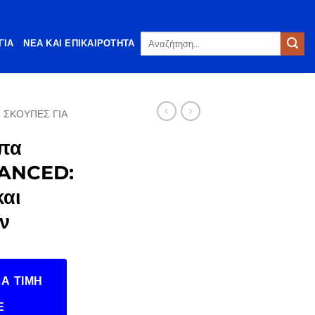
Αναζήτηση
ΓΊΑ
ΝΈΑ ΚΑΙ ΕΠΙΚΑΙΡΌΤΗΤΑ
για:
 ΣΚΟΎΠΕΣ ΓΙΑ
υπα
VANCED:
και
ν
Α ΤΙΜΉ
Ε