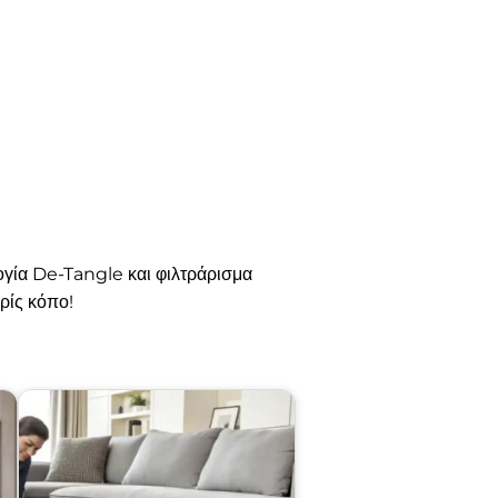
ογία De-Tangle και φιλτράρισμα
ρίς κόπο!