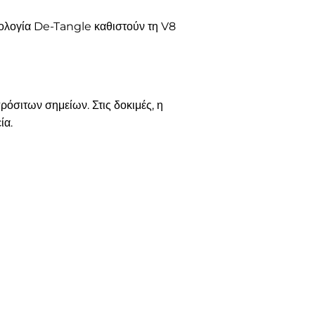
εχνολογία De-Tangle καθιστούν τη V8
όσιτων σημείων. Στις δοκιμές, η
ία.