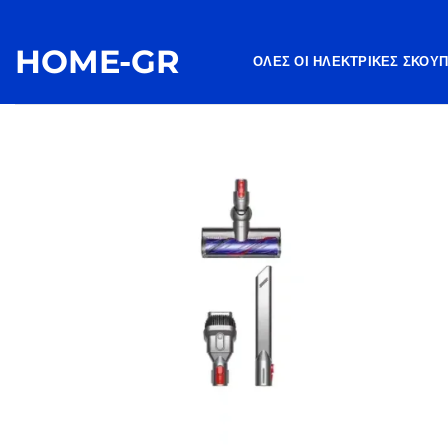
Μετάβαση
στο
HOME-GR
περιεχόμενο
ΌΛΕΣ ΟΙ ΗΛΕΚΤΡΙΚΈΣ ΣΚΟΎ