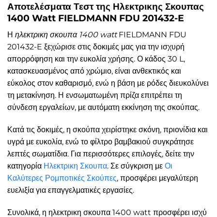
Αποτελέσματα Τεστ της Ηλεκτρικης Σκουπας
1400 Watt FIELDMANN FDU 201432-E
Η
ηλεκτρικη σκουπα 1400 watt
FIELDMANN FDU
201432-E ξεχώρισε στις δοκιμές μας για την ισχυρή
απορρόφηση και την ευκολία χρήσης. Ο κάδος 30 L,
κατασκευασμένος από χρώμιο, είναι ανθεκτικός και
εύκολος στον καθαρισμό, ενώ η βάση με ρόδες διευκολύνει
τη μετακίνηση. Η ενσωματωμένη πρίζα επιτρέπει τη
σύνδεση εργαλείων, με αυτόματη εκκίνηση της σκούπας.
Κατά τις δοκιμές, η σκούπα χειρίστηκε σκόνη, πριονίδια και
υγρά με ευκολία, ενώ το φίλτρο βαμβακιού συγκράτησε
λεπτές σωματίδια. Για περισσότερες επιλογές, δείτε την
κατηγορία
Ηλεκτρικη Σκουπα
. Σε σύγκριση με
Οι
Καλύτερες Ρομποτικές Σκούπες
, προσφέρει μεγαλύτερη
ευελιξία για επαγγελματικές εργασίες.
Συνολικά, η ηλεκτρικη σκουπα 1400 watt προσφέρει ισχύ