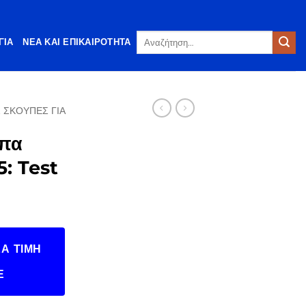
Αναζήτηση
ΓΊΑ
ΝΈΑ ΚΑΙ ΕΠΙΚΑΙΡΌΤΗΤΑ
για:
 ΣΚΟΎΠΕΣ ΓΙΑ
ύπα
: Test
Α ΤΙΜΉ
Ε