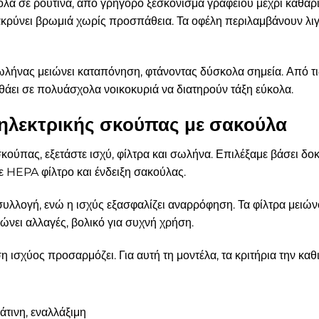
α σε ρουτίνα, από γρήγορο ξεσκόνισμα γραφείου μέχρι καθαρι
ρύνει βρωμιά χωρίς προσπάθεια. Τα οφέλη περιλαμβάνουν λιγό
ωλήνας μειώνει καταπόνηση, φτάνοντας δύσκολα σημεία. Από τ
θάει σε πολυάσχολα νοικοκυριά να διατηρούν τάξη εύκολα.
 ηλεκτρικής σκούπας με σακούλα
κούπας, εξετάστε ισχύ, φίλτρα και σωλήνα. Επιλέξαμε βάσει δοκ
ε HEPA φίλτρο και ένδειξη σακούλας.
λλογή, ενώ η ισχύς εξασφαλίζει αναρρόφηση. Τα φίλτρα μειώνο
ώνει αλλαγές, βολικό για συχνή χρήση.
 ισχύος προσαρμόζει. Για αυτή τη μοντέλα, τα κριτήρια την καθι
τινη, εναλλάξιμη