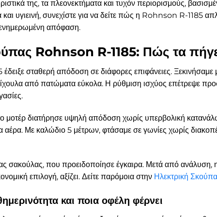
ριστικά της, τα πλεονεκτήματα και τυχόν περιορισμούς, βασισμέ
 και υγιεινή, συνεχίστε για να δείτε πώς η Rohnson R-1185 απ
ε ενημερωμένη απόφαση.
ούπας Rohnson R-1185: Πώς τα πήγ
5 έδειξε σταθερή απόδοση σε διάφορες επιφάνειες. Ξεκινήσαμε
ίχουλα από πατώματα εύκολα. Η ρύθμιση ισχύος επέτρεψε προ
γασίες.
υ το μοτέρ διατήρησε υψηλή απόδοση χωρίς υπερβολική κατανά
τα αέρα. Με καλώδιο 5 μέτρων, φτάσαμε σε γωνίες χωρίς διακοπ
τας σακούλας, που προειδοποίησε έγκαιρα. Μετά από ανάλυση, 
ονομική επιλογή, αξίζει. Δείτε παρόμοια στην
Ηλεκτρική Σκούπ
ημερινότητα και ποια οφέλη φέρνει