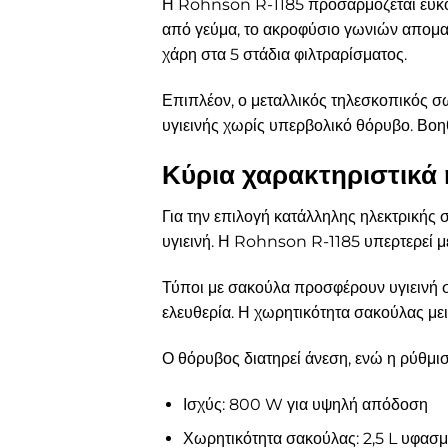
Η Rohnson R-1185 προσαρμόζεται εύκολ
από γεύμα, το ακροφύσιο γωνιών απομακ
χάρη στα 5 στάδια φιλτραρίσματος.
Επιπλέον, ο μεταλλικός τηλεσκοπικός σ
υγιεινής χωρίς υπερβολικό θόρυβο. Βοη
Κύρια χαρακτηριστικά
Για την επιλογή κατάλληλης ηλεκτρικής σ
υγιεινή. Η Rohnson R-1185 υπερτερεί μ
Τύποι με σακούλα προσφέρουν υγιεινή συ
ελευθερία. Η χωρητικότητα σακούλας μει
Ο θόρυβος διατηρεί άνεση, ενώ η ρύθμιση
Ισχύς: 800 W για υψηλή απόδοση
Χωρητικότητα σακούλας: 2,5 L υφασμά