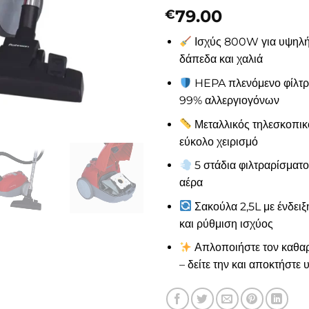
79.00
€
Ισχύς 800W για υψηλή
δάπεδα και χαλιά
HEPA πλενόμενο φίλτρο
99% αλλεργιογόνων
Μεταλλικός τηλεσκοπικ
εύκολο χειρισμό
5 στάδια φιλτραρίσματο
αέρα
Σακούλα 2,5L με ένδει
και ρύθμιση ισχύος
Απλοποιήστε τον καθα
– δείτε την και αποκτήστε υ