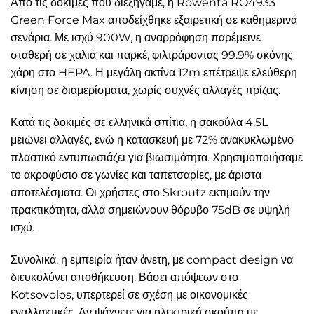
Από τις δοκιμές που διεξήγαμε, η Rowenta RO4933
Green Force Max αποδείχθηκε εξαιρετική σε καθημερινά
σενάρια. Με ισχύ 900W, η αναρρόφηση παρέμεινε
σταθερή σε χαλιά και παρκέ, φιλτράροντας 99.9% σκόνης
χάρη στο HEPA. Η μεγάλη ακτίνα 12m επέτρεψε ελεύθερη
κίνηση σε διαμερίσματα, χωρίς συχνές αλλαγές πρίζας.
Κατά τις δοκιμές σε ελληνικά σπίτια, η σακούλα 4.5L
μειώνει αλλαγές, ενώ η κατασκευή με 72% ανακυκλωμένο
πλαστικό εντυπωσιάζει για βιωσιμότητα. Χρησιμοποιήσαμε
το ακροφύσιο σε γωνίες και ταπετσαρίες, με άριστα
αποτελέσματα. Οι χρήστες στο Skroutz εκτιμούν την
πρακτικότητα, αλλά σημειώνουν θόρυβο 75dB σε υψηλή
ισχύ.
Συνολικά, η εμπειρία ήταν άνετη, με compact design να
διευκολύνει αποθήκευση. Βάσει απόψεων στο
Kotsovolos, υπερτερεί σε σχέση με οικονομικές
εναλλακτικές. Αν ψάχνετε για ηλεκτρική σκούπα με