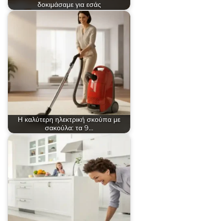
δοκιμάσαμε για εσάς
Η καλύτερη ηλεκτρική σκούπα με
σακούλα: τα 9…