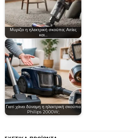
Μυρίζει η ηλεκτρική σκούπα; Αιτίες
και…
Γιατί χάνει δύναμη η ηλεκτρική σκούπα
Philips 2000W;