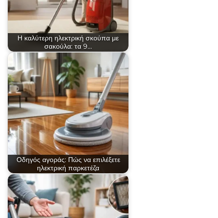
Η καλύτερη ηλεκτρική σκούπα με
σακούλα: τα 9…
Οδηγός αγοράς: Πώς να επιλέξετε
ηλεκτρική παρκετέζα