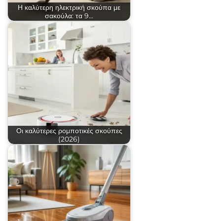
Η καλύτερη ηλεκτρική σκούπα με
σακούλα: τα 9…
Οι καλύτερες ρομποτικές σκούπες
(2026)