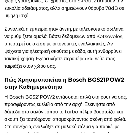
χωρίς γρατζουνιές. Οι χρήστες στο Skroutz εκτιμούν την
ευκολία αδειάσματος, αλλά σημειώνουν θόρυβο 78dB σε
υψηλή ισχύ.
Συνολικά, η εμπειρία ήταν άνετη, με τηλεσκοπικό σωλήνα
να ρυθμίζεται ομαλά. Βάσει δεδομένων από Kotsovolos,
υπερτερεί σε σχέση με οικονομικές εναλλακτικές. Αν
ψάχνετε για ηλεκτρική σκούπα με κάδο, αυτή ενθαρρύνει
τακτική χρήση. Εξερευνήστε περαιτέρω και δείτε πώς
ταιριάζει στον χώρο σας.
Πώς Χρησιμοποιείται η Bosch BGS21POW2
στην Καθημερινότητα
Η Bosch BGS21POW2 εντάσσεται απλά στη ρουτίνα σας,
προσφέροντας ευελιξία από την αρχή. Ξεκινήστε από
δάπεδα στο σαλόνι, όπου το turbo πέλμα βουρτσίζει και
σκουπίζει ταυτόχρονα, απομακρύνοντας σκόνη από χαλιά.
Στη συνέχεια, εναλλάξτε σε μαλακό πέλμα για παρκέ, με