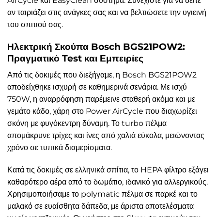
AirCycle και EasyClean σύστημα. Συνεχίστε για να δείτε
αν ταιριάζει στις ανάγκες σας και να βελτιώσετε την υγιεινή
του σπιτιού σας.
Ηλεκτρική Σκούπα Bosch BGS21POW2:
Πραγματικό Test και Εμπειρίες
Από τις δοκιμές που διεξήγαμε, η Bosch BGS21POW2
αποδείχθηκε ισχυρή σε καθημερινά σενάρια. Με ισχύ
750W, η αναρρόφηση παρέμεινε σταθερή ακόμα και με
γεμάτο κάδο, χάρη στο Power AirCycle που διαχωρίζει
σκόνη με φυγόκεντρη δύναμη. Το turbo πέλμα
απομάκρυνε τρίχες και ίνες από χαλιά εύκολα, μειώνοντας
χρόνο σε τυπικά διαμερίσματα.
Κατά τις δοκιμές σε ελληνικά σπίτια, το HEPA φίλτρο εξάγει
καθαρότερο αέρα από το δωμάτιο, ιδανικό για αλλεργικούς.
Χρησιμοποιήσαμε το polymatic πέλμα σε παρκέ και το
μαλακό σε ευαίσθητα δάπεδα, με άριστα αποτελέσματα