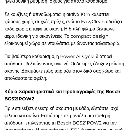
ηλεκτρονική ρύθμιση ισχύος για απαλό καθαρισμό.
Σε κουζίνες ή υπνοδωμάτια, η ακτίνα 10m καλύπτει
χώρους χωρίς συχνές πρίζες, ενώ το EasyClean αδειάζει
κάδο χωρίς επαφή με σκόνη. Η διπλή φίλτρα βελτιώνει
αέρα, ιδανική για οικογένειες. Το compact design
εξοικονομεί χώρο σε ντουλάπια, μειώνοντας ταλαιπωρία.
Για βαθύτερο καθαρισμό, η Power AirCycle διατηρεί
απόδοση, βελτιώνοντας υγιεινή. Οι δοκιμές έδειξαν μείωση
σκόνης. Δοκιμάστε πώς ταιριάζει στον δικό σας χώρο και
απολαύστε τα οφέλη.
Κύρια Χαρακτηριστικά και Προδιαγραφές της Bosch
BGS21POW2
Πριν επιλέξετε ηλεκτρική σκούπα με κάδο, εξετάστε ισχύ,
φίλτρο και ακτίνα. Εστιάσαμε σε μοντέλα με σταθερή
απόδοση, επιλέγοντας τη Bosch BGS21POW2 για την