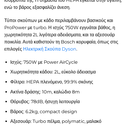
ισορροπία της. Η σημασία του HEPA έγκειται στην υγιεινή,
ενώ το βάρος εξασφαλίζει άνεση.
Τύποι σκούπων με κάδο περιλαμβάνουν βασικούς και
ProPower με turbo. Η ισχύς 750W εγγυάται βάθος, η
χωρητικότητα 2L λιγότερα αδειάσματα, και τα αξεσουάρ
ποικιλία. Αυτά καθιστούν τη Bosch κορυφαία, όπως στις
επιλογές
Ηλεκτρική Σκούπα Dyson
.
Ισχύς: 750W με Power AirCycle
Χωρητικότητα κάδου: 2L, εύκολο άδειασμα
Φίλτρο: HEPA πλενόμενο, 99.9% σκόνης
Ακτίνα δράσης: 10m, καλώδιο 8m
Θόρυβος: 78dB, ήσυχη λειτουργία
Βάρος: 6.2kg, compact design
Αξεσουάρ: Turbo πέλμα, polymatic, μαλακό