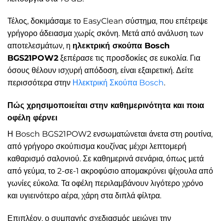
Τέλος, δοκιμάσαμε το EasyClean σύστημα, που επέτρεψε
γρήγορο άδειασμα χωρίς σκόνη. Μετά από ανάλυση των
αποτελεσμάτων, η
ηλεκτρική σκούπα Bosch
BGS21POW2
ξεπέρασε τις προσδοκίες σε ευκολία. Για
όσους θέλουν ισχυρή απόδοση, είναι εξαιρετική. Δείτε
περισσότερα στην
Ηλεκτρική Σκούπα Bosch
.
Πώς χρησιμοποιείται στην καθημερινότητα και ποια
οφέλη φέρνει
Η Bosch BGS21POW2 ενσωματώνεται άνετα στη ρουτίνα,
από γρήγορο σκούπισμα κουζίνας μέχρι λεπτομερή
καθαρισμό σαλονιού. Σε καθημερινά σενάρια, όπως μετά
από γεύμα, το 2-σε-1 ακροφύσιο απομακρύνει ψίχουλα από
γωνίες εύκολα. Τα οφέλη περιλαμβάνουν λιγότερο χρόνο
και υγιεινότερο αέρα, χάρη στα διπλά φίλτρα.
Επιπλέον, ο συμπαγής σχεδιασμός μειώνει την