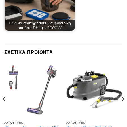
Πώς να συντηρήσετε μια ηλεκτρική
σκούπα Philips 2000W
ΣΧΕΤΙΚΆ ΠΡΟΪΌΝΤΑ
ΆΛΛΟΙ ΤΎΠΟΙ
ΆΛΛΟΙ ΤΎΠΟΙ