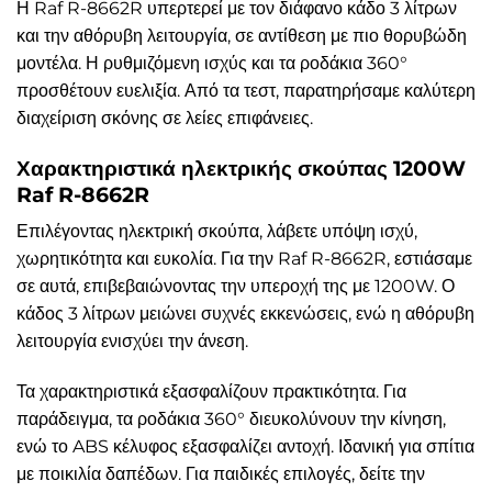
Η Raf R-8662R υπερτερεί με τον διάφανο κάδο 3 λίτρων
και την αθόρυβη λειτουργία, σε αντίθεση με πιο θορυβώδη
μοντέλα. Η ρυθμιζόμενη ισχύς και τα ροδάκια 360°
προσθέτουν ευελιξία. Από τα τεστ, παρατηρήσαμε καλύτερη
διαχείριση σκόνης σε λείες επιφάνειες.
Χαρακτηριστικά ηλεκτρικής σκούπας 1200W
Raf R-8662R
Επιλέγοντας ηλεκτρική σκούπα, λάβετε υπόψη ισχύ,
χωρητικότητα και ευκολία. Για την Raf R-8662R, εστιάσαμε
σε αυτά, επιβεβαιώνοντας την υπεροχή της με 1200W. Ο
κάδος 3 λίτρων μειώνει συχνές εκκενώσεις, ενώ η αθόρυβη
λειτουργία ενισχύει την άνεση.
Τα χαρακτηριστικά εξασφαλίζουν πρακτικότητα. Για
παράδειγμα, τα ροδάκια 360° διευκολύνουν την κίνηση,
ενώ το ABS κέλυφος εξασφαλίζει αντοχή. Ιδανική για σπίτια
με ποικιλία δαπέδων. Για παιδικές επιλογές, δείτε την