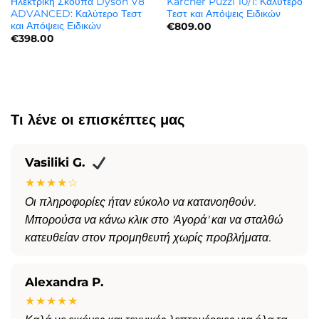
Ηλεκτρικη Σκουπα Dyson V8
Karcher Puzzi 10/1: Καλύτερο
ADVANCED: Καλύτερο Τεστ
Τεστ και Απόψεις Ειδικών
και Απόψεις Ειδικών
€
809.00
€
398.00
Τι λένε οι επισκέπτες μας
Vasiliki G.
★★★★☆
Οι πληροφορίες ήταν εύκολο να κατανοηθούν.
Μπορούσα να κάνω κλικ στο 'Αγορά' και να σταλθώ
κατευθείαν στον προμηθευτή χωρίς προβλήματα.
Alexandra P.
★★★★★