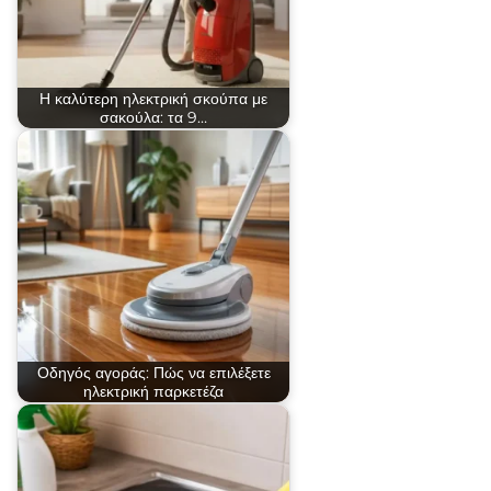
Η καλύτερη ηλεκτρική σκούπα με
σακούλα: τα 9…
Οδηγός αγοράς: Πώς να επιλέξετε
ηλεκτρική παρκετέζα