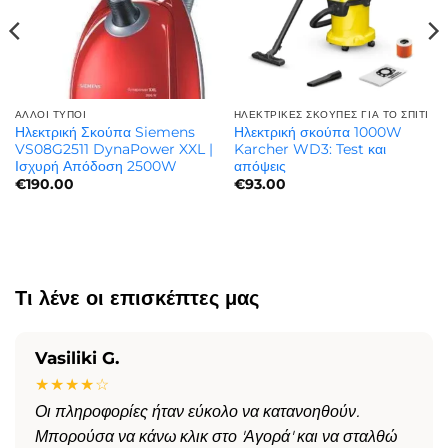
ΆΛΛΟΙ ΤΎΠΟΙ
ΗΛΕΚΤΡΙΚΈΣ ΣΚΟΎΠΕΣ ΓΙΑ ΤΟ ΣΠΊΤΙ
Ηλεκτρική Σκούπα Siemens
Ηλεκτρική σκούπα 1000W
VS08G2511 DynaPower XXL |
Karcher WD3: Test και
Ισχυρή Απόδοση 2500W
απόψεις
€
190.00
€
93.00
Τι λένε οι επισκέπτες μας
Vasiliki G.
★★★★☆
Οι πληροφορίες ήταν εύκολο να κατανοηθούν.
Μπορούσα να κάνω κλικ στο 'Αγορά' και να σταλθώ