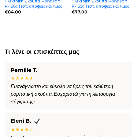
Ηλεκτρική Σκούπα Rohnson
Ηλεκτρική Σκούπα Rohnson
R-136: Τεστ, απόψεις και τιμές
R-139: Τεστ, απόψεις και τιμές
€
84.00
€
77.00
Τι λένε οι επισκέπτες μας
Pernille T.
★★★★★
Ευανάγνωστο και εύκολο να βρεις την καλύτερη
ρομποτική σκούπα. Ευχαριστώ για τη λειτουργία
σύγκρισης!
Eleni B.
★★★★☆