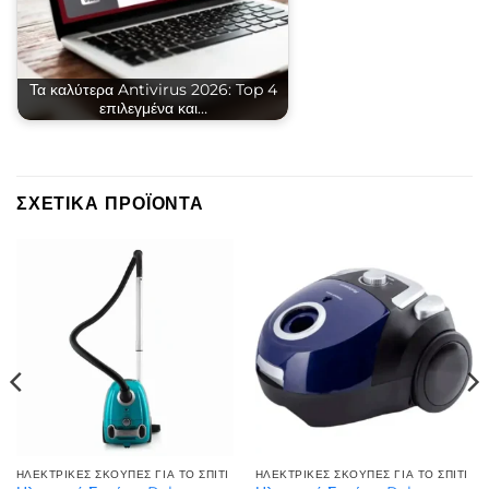
Τα καλύτερα Antivirus 2026: Top 4
επιλεγμένα και…
ΣΧΕΤΙΚΆ ΠΡΟΪΌΝΤΑ
ΗΛΕΚΤΡΙΚΈΣ ΣΚΟΎΠΕΣ ΓΙΑ ΤΟ ΣΠΊΤΙ
ΗΛΕΚΤΡΙΚΈΣ ΣΚΟΎΠΕΣ ΓΙΑ ΤΟ ΣΠΊΤΙ