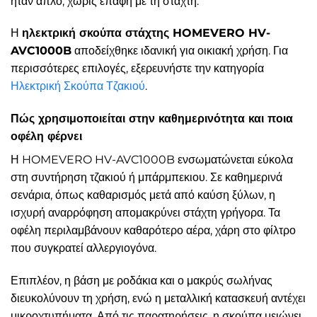
ήταν απλό, χωρίς επαφή με τη στάχτη.
Η
ηλεκτρική σκούπα στάχτης HOMEVERO HV-
AVC1000B
αποδείχθηκε ιδανική για οικιακή χρήση. Για
περισσότερες επιλογές, εξερευνήστε την κατηγορία
Ηλεκτρική Σκούπα Τζακιού
.
Πώς χρησιμοποιείται στην καθημερινότητα και ποια
οφέλη φέρνει
Η HOMEVERO HV-AVC1000B ενσωματώνεται εύκολα
στη συντήρηση τζακιού ή μπάρμπεκιου. Σε καθημερινά
σενάρια, όπως καθαρισμός μετά από καύση ξύλων, η
ισχυρή αναρρόφηση απομακρύνει στάχτη γρήγορα. Τα
οφέλη περιλαμβάνουν καθαρότερο αέρα, χάρη στο φίλτρο
που συγκρατεί αλλεργιογόνα.
Επιπλέον, η βάση με ροδάκια και ο μακρύς σωλήνας
διευκολύνουν τη χρήση, ενώ η μεταλλική κατασκευή αντέχει
μικροχτυπήματα. Από τις παρατηρήσεις, η σκούπα μειώνει