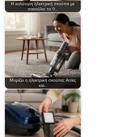
Η καλύτερη ηλεκτρική σκούπα με
σακούλα: τα 9…
Μυρίζει η ηλεκτρική σκούπα; Αιτίες
και…