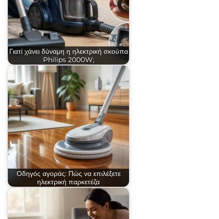
Γιατί χάνει δύναμη η ηλεκτρική σκούπα
Philips 2000W;
Οδηγός αγοράς: Πώς να επιλέξετε
ηλεκτρική παρκετέζα