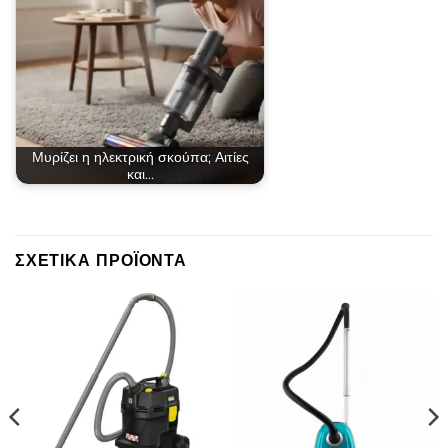
Μυρίζει η ηλεκτρική σκούπα; Αιτίες
και…
ΣΧΕΤΙΚΆ ΠΡΟΪΌΝΤΑ